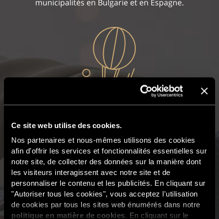
municipalités en Bulgarie et en Espagne.
Hébergement gratuit
Ce site web utilise des cookies.
Donné aux héros locaux
Nos partenaires et nous-mêmes utilisons des cookies
afin d'offrir les services et fonctionnalités essentielles sur
Nous avons offert 12 mois d’hébergement gratuit à
notre site, de collecter des données sur la manière dont
plus de 100 initiatives liées à la COVID-19, nommées
les visiteurs interagissent avec notre site et de
par leurs communautés locales dans le cadre de
personnaliser le contenu et les publicités. En cliquant sur
"Autoriser tous les cookies", vous acceptez l'utilisation
notre campagne
#StaySafeBeKind
.
de cookies par tous les sites web énumérés dans notre
politique en matière de cookies
. En cliquant sur le