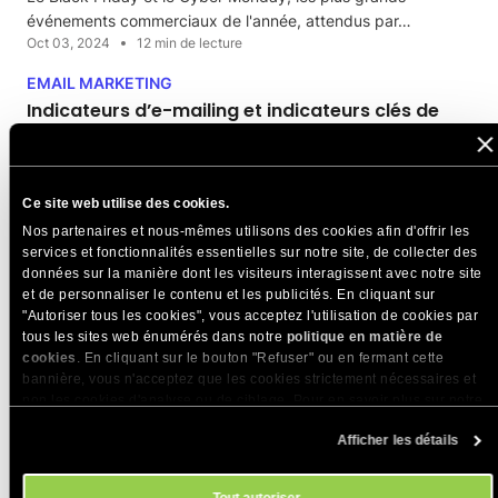
événements commerciaux de l'année, attendus par…
Oct 03, 2024
12 min de lecture
EMAIL MARKETING
Indicateurs d’e-mailing et indicateurs clés de
performance d’e-mailing à suivre pour votre
réussite
Vous souhaitez améliorer les résultats de votre entreprise ou
Ce site web utilise des cookies.
d’un projet que vous êtes en train…
Nos partenaires et nous-mêmes utilisons des cookies afin d'offrir les
Oct 02, 2024
15 min de lecture
services et fonctionnalités essentielles sur notre site, de collecter des
données sur la manière dont les visiteurs interagissent avec notre site
CONSEILS D'HÉBERGEMENT
CONSEILS PRATIQUES
et de personnaliser le contenu et les publicités. En cliquant sur
EMAIL MARKETING
"Autoriser tous les cookies", vous acceptez l'utilisation de cookies par
Comment créer une stratégie d'email marketing
tous les sites web énumérés dans notre
politique en matière de
cookies
. En cliquant sur le bouton "Refuser" ou en fermant cette
Vous cherchez un moyen direct d'entrer en contact avec
bannière, vous n'acceptez que les cookies strictement nécessaires et
votre public? L'email marketing est peut-être la…
non les cookies d'analyse ou de ciblage. Pour en savoir plus sur notre
Jul 19, 2024
22 min de lecture
utilisation des Cookies, veuillez consulter notre
politique en matière
Afficher les détails
de cookies
. Vous pouvez gérer vos préférences en matière de cookies
à tout moment dans l'outil Paramètres des cookies de notre site.