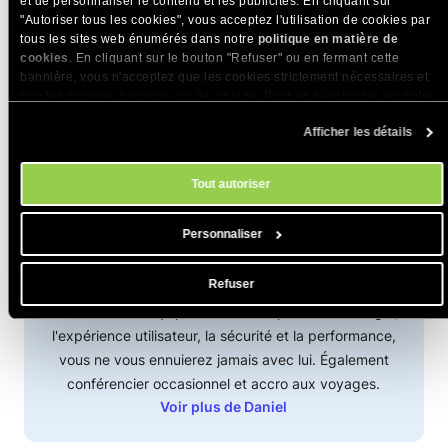
et de personnaliser le contenu et les publicités. En cliquant sur
"Autoriser tous les cookies", vous acceptez l'utilisation de cookies par
tous les sites web énumérés dans notre
politique en matière de
cookies
. En cliquant sur le bouton "Refuser" ou en fermant cette
bannière, vous n'acceptez que les cookies strictement nécessaires et
non les cookies d'analyse ou de ciblage. Pour en savoir plus sur notre
utilisation des Cookies, veuillez consulter notre
politique en matière
Afficher les détails
de cookies
. Vous pouvez gérer vos préférences en matière de cookies
à tout moment dans l'outil Paramètres des cookies de notre site.
Daniel Kanchev
Tout autoriser
Auteur :
Directeur Développement de produits
Personnaliser
Daniel est chargé de donner vie aux nouveaux
produits chez SiteGround. Cela implique de gérer
Refuser
tous les types de tâches et de communication entre
les différentes équipes. Passionné par la technologie,
l'expérience utilisateur, la sécurité et la performance,
vous ne vous ennuierez jamais avec lui. Également
conférencier occasionnel et accro aux voyages.
Voir plus de Daniel