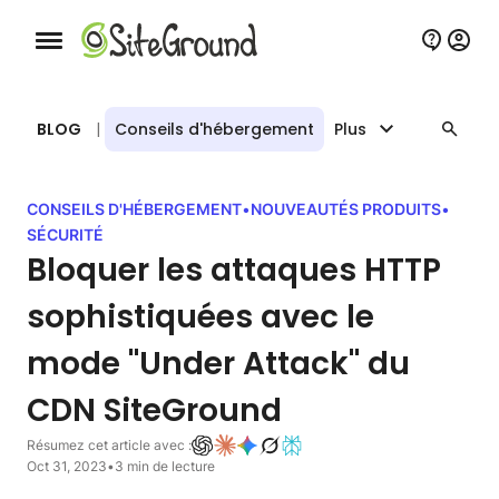
Bouton de navigation mobile
BLOG
|
Conseils d'hébergement
Plus
CONSEILS D'HÉBERGEMENT
•
NOUVEAUTÉS PRODUITS
•
SÉCURITÉ
Bloquer les attaques HTTP
sophistiquées avec le
mode "Under Attack" du
CDN SiteGround
Résumez cet article avec :
Oct 31, 2023
•
3 min de lecture