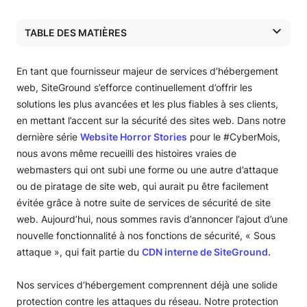
TABLE DES MATIÈRES
Comprendre le mode « Sous attaque » de SiteGround
Comment activer le mode « Sous attaque » ?
En tant que fournisseur majeur de services d’hébergement
Sécurisez et augmentez la vitesse de votre site avec la
web, SiteGround s’efforce continuellement d’offrir les
version Premium de CDN SiteGround
solutions les plus avancées et les plus fiables à ses clients,
Conclusion
en mettant l’accent sur la sécurité des sites web. Dans notre
dernière série
Website Horror Stories
pour le #CyberMois,
nous avons même recueilli des histoires vraies de
webmasters qui ont subi une forme ou une autre d’attaque
ou de piratage de site web, qui aurait pu être facilement
évitée grâce à notre suite de services de sécurité de site
web. Aujourd’hui, nous sommes ravis d’annoncer l’ajout d’une
nouvelle fonctionnalité à nos fonctions de sécurité, « Sous
attaque », qui fait partie du
CDN interne de SiteGround.
Nos services d’hébergement comprennent déjà une solide
protection contre les attaques du réseau. Notre protection