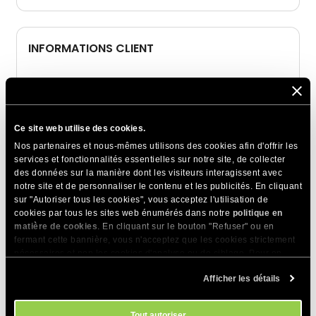
INFORMATIONS CLIENT
Prénom*
Ce site web utilise des cookies.
Nos partenaires et nous-mêmes utilisons des cookies afin d'offrir les
Nom*
services et fonctionnalités essentielles sur notre site, de collecter
des données sur la manière dont les visiteurs interagissent avec
notre site et de personnaliser le contenu et les publicités. En cliquant
sur "Autoriser tous les cookies", vous acceptez l'utilisation de
Pays*
cookies par tous les sites web énumérés dans notre
politique en
matière de cookies
. En cliquant sur le bouton "Refuser" ou en
fermant cette bannière, vous n'acceptez que les cookies strictement
nécessaires et non les cookies d'analyse ou de ciblage. Pour en
savoir plus sur notre utilisation des Cookies, veuillez consulter notre
État/Province*
Afficher les détails
politique en matière de cookies
. Vous pouvez gérer vos préférences
en matière de cookies à tout moment dans l'outil Paramètres des
cookies de notre site.
Tout autoriser