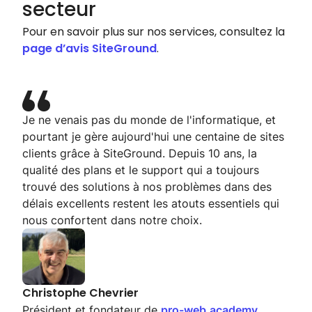
secteur
Pour en savoir plus sur nos services, consultez la
page d’avis SiteGround
.
Je ne venais pas du monde de l'informatique, et
Je gère l’entretien mensuel de la plupart des sites
En matière d’hébergement, je privilégie les
pourtant je gère aujourd'hui une centaine de sites
web de mes clients et chaque fois que je suis
performances, la fiabilité et l’assistance. Croyez-
clients grâce à SiteGround. Depuis 10 ans, la
passé à Ultrafast PHP, la vitesse des pages a
moi, SiteGround est la meilleure option si vous ne
qualité des plans et le support qui a toujours
augmenté d’environ 25 à 30 % sur les tests. Quoi
voulez pas perdre de temps à tout déchiffrer.
trouvé des solutions à nos problèmes dans des
que vous fassiez, ça marche.
Oscar Rabasse
délais excellents restent les atouts essentiels qui
Co-fondateur de
pixweb.fr
nous confortent dans notre choix.
Vickie Florschuetz
Designer et développeur web chez
SplitPear.com
Christophe Chevrier
Président et fondateur de
pro-web.academy