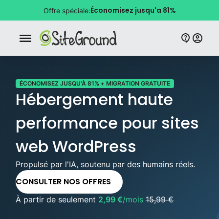
Économisez jusqu'a 81%
Offre spéciale:
Bouton de navigation mobile
ÉCONOMISEZ JUSQU'À 81% + MIGRATION GRATUITE
Hébergement haute
performance pour sites
web WordPress
Propulsé par l'IA, soutenu par des humains réels.
CONSULTER NOS OFFRES
À partir de seulement
2,99 €
/mois
15,99 €