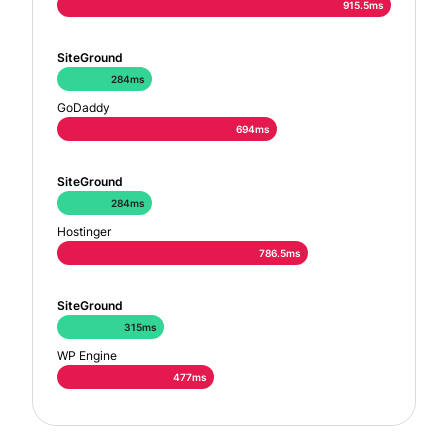
915.5ms
SiteGround
284ms
GoDaddy
694ms
SiteGround
284ms
Hostinger
786.5ms
SiteGround
315ms
WP Engine
477ms