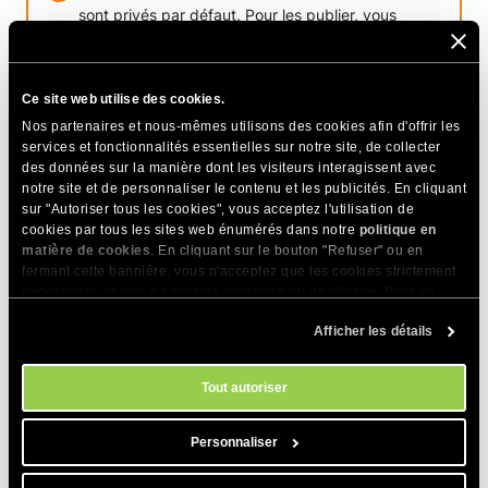
sont privés par défaut. Pour les publier, vous
devez d’abord souscrire à un plan qui autorise la
publication publique, puis
l’attribuer à votre projet
.
Ce site web utilise des cookies.
Nos partenaires et nous-mêmes utilisons des cookies afin d'offrir les
Accès public
services et fonctionnalités essentielles sur notre site, de collecter
des données sur la manière dont les visiteurs interagissent avec
notre site et de personnaliser le contenu et les publicités. En cliquant
sur "Autoriser tous les cookies", vous acceptez l'utilisation de
Une fois que vous avez
publié votre projet
, il devient
cookies par tous les sites web énumérés dans notre
politique en
accessible à tout le monde. L’application peut être visitée en
matière de cookies
. En cliquant sur le bouton "Refuser" ou en
utilisant le nom de domaine temporaire ou votre
nom de
fermant cette bannière, vous n'acceptez que les cookies strictement
domaine personnalisé
dès que vous lui en attribuez un.
nécessaires et non les cookies d'analyse ou de ciblage. Pour en
savoir plus sur notre utilisation des Cookies, veuillez consulter notre
Afficher les détails
politique en matière de cookies
. Vous pouvez gérer vos préférences
en matière de cookies à tout moment dans l'outil Paramètres des
PARTAGER CET ARTICLE
cookies de notre site.
Tout autoriser
Personnaliser