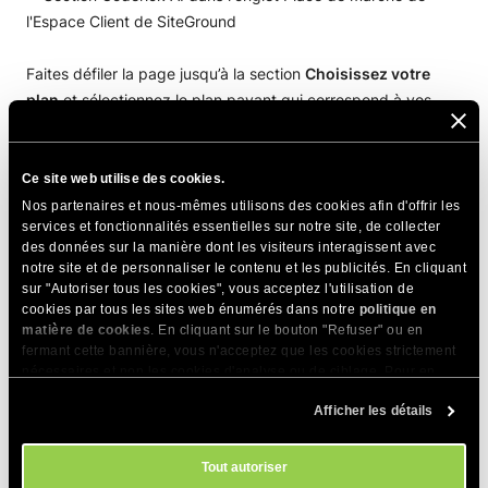
Faites défiler la page jusqu’à la section
Choisissez votre
plan
et sélectionnez le plan payant qui correspond à vos
besoins en appuyant sur le bouton
Obtenir le plan
.
Ce site web utilise des cookies.
Nos partenaires et nous-mêmes utilisons des cookies afin d'offrir les
services et fonctionnalités essentielles sur notre site, de collecter
des données sur la manière dont les visiteurs interagissent avec
Avec un plan supérieur, vous obtenez davantage de
notre site et de personnaliser le contenu et les publicités. En cliquant
ressources, notamment :
sur "Autoriser tous les cookies", vous acceptez l'utilisation de
cookies par tous les sites web énumérés dans notre
politique en
matière de cookies
. En cliquant sur le bouton "Refuser" ou en
plus de crédits pour modifier vos projets dans le chat,
fermant cette bannière, vous n'acceptez que les cookies strictement
plus de projets que vous pouvez créer et maintenir,
nécessaires et non les cookies d'analyse ou de ciblage. Pour en
plus d’espace disque pour vos projets, et bien plus encore.
savoir plus sur notre utilisation des Cookies, veuillez consulter notre
Afficher les détails
politique en matière de cookies
. Vous pouvez gérer vos préférences
en matière de cookies à tout moment dans l'outil Paramètres des
cookies de notre site.
PARTAGER CET ARTICLE
Tout autoriser