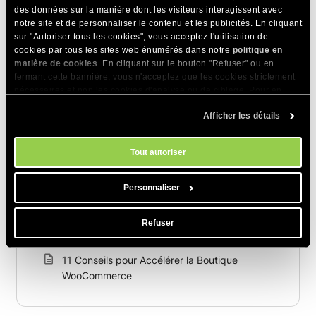
des données sur la manière dont les visiteurs interagissent avec
Articles Connexes
notre site et de personnaliser le contenu et les publicités. En cliquant
sur "Autoriser tous les cookies", vous acceptez l'utilisation de
Comment créer un site WordPress multilingue :
cookies par tous les sites web énumérés dans notre
politique en
Guide TranslatePress + SiteGround
matière de cookies
. En cliquant sur le bouton "Refuser" ou en
fermant cette bannière, vous n'acceptez que les cookies strictement
Comment rendre un site WordPress conforme
nécessaires et non les cookies d'analyse ou de ciblage. Pour en
savoir plus sur notre utilisation des Cookies, veuillez consulter notre
au RGPD
Afficher les détails
politique en matière de cookies
. Vous pouvez gérer vos préférences
en matière de cookies à tout moment dans l'outil Paramètres des
Comment migrer des fiches d'établissement
cookies de notre site.
Google vers WordPress ?
Tout autoriser
Comment utiliser WordPress robots.txt -
Personnaliser
Meilleures pratiques et exemples
Comment ajouter un Favicon WordPress à
Refuser
votre site (4 méthodes)
11 Conseils pour Accélérer la Boutique
WooCommerce