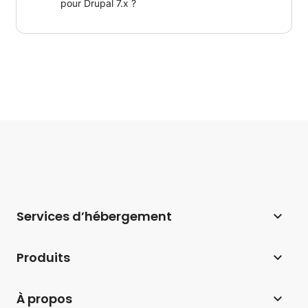
pour Drupal 7.x ?
Services d’hébergement
Hébergement web
Produits
Hébergement pour WordPress
Website Builder
À propos
Hébergement pour WooCommerce