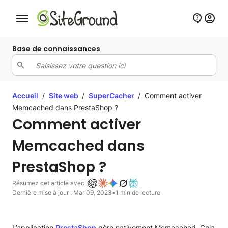
Bouton de navigation mobile
Base de connaissances
Accueil
/
Site web
/
SuperCacher
/
Comment activer
Memcached dans PrestaShop ?
Comment activer
Memcached dans
PrestaShop ?
Résumez cet article avec :
Dernière mise à jour : Mar 09, 2023
•
1 min de lecture
L’application
PrestaShop
gère nativement Memcached. Cela