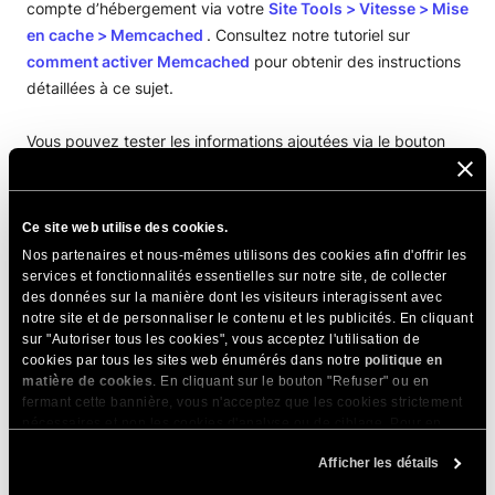
compte d’hébergement via votre
Site Tools
>
Vitesse
>
Mise
en cache
>
Memcached
. Consultez notre tutoriel sur
comment activer Memcached
pour obtenir des instructions
détaillées à ce sujet.
Vous pouvez tester les informations ajoutées via le bouton
Tester le serveur
. Enfin, enregistrez les paramètres en
cliquant sur le bouton
Save
situé en bas de la section
Caching
.
Ce site web utilise des cookies.
Nos partenaires et nous-mêmes utilisons des cookies afin d'offrir les
Ça y est, votre application PrestaShop est maintenant
services et fonctionnalités essentielles sur notre site, de collecter
des données sur la manière dont les visiteurs interagissent avec
correctement configurée et utilisera Memcached pour mettre
notre site et de personnaliser le contenu et les publicités. En cliquant
en cache certains appels d’API, de bases de données et
sur "Autoriser tous les cookies", vous acceptez l'utilisation de
d’objets.
cookies par tous les sites web énumérés dans notre
politique en
matière de cookies
. En cliquant sur le bouton "Refuser" ou en
fermant cette bannière, vous n'acceptez que les cookies strictement
PARTAGER CET ARTICLE
nécessaires et non les cookies d'analyse ou de ciblage. Pour en
savoir plus sur notre utilisation des Cookies, veuillez consulter notre
Afficher les détails
politique en matière de cookies
. Vous pouvez gérer vos préférences
en matière de cookies à tout moment dans l'outil Paramètres des