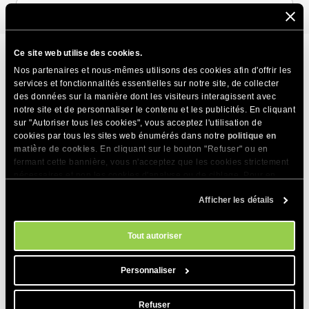
Accueil
/
Site web
/
Gestionnaire de fichiers
/
Comment
Ce site web utilise des cookies.
ajouter des gestionnaires Apache ?
Nos partenaires et nous-mêmes utilisons des cookies afin d'offrir les
services et fonctionnalités essentielles sur notre site, de collecter
Comment ajouter des
des données sur la manière dont les visiteurs interagissent avec
notre site et de personnaliser le contenu et les publicités. En cliquant
gestionnaires Apache ?
sur "Autoriser tous les cookies", vous acceptez l'utilisation de
cookies par tous les sites web énumérés dans notre
politique en
Résumez cet article avec :
matière de cookies
. En cliquant sur le bouton "Refuser" ou en
Dernière mise à jour : Mar 09, 2023
•
1 min de lecture
fermant cette bannière, vous n'acceptez que les cookies strictement
nécessaires et non les cookies d'analyse ou de ciblage. Pour en
savoir plus sur notre utilisation des Cookies, veuillez consulter notre
Afficher les détails
politique en matière de cookies
. Vous pouvez gérer vos préférences
Apache est le service qui traite et sert les fichiers de votre
en matière de cookies à tout moment dans l'outil Paramètres des
site web à ses visiteurs. Les gestionnaires d’Apache
cookies de notre site.
contrôlent les actions qu’Apache doit effectuer lorsqu’il traite
Tout autoriser
un type de fichier particulier. Cela signifie que vous pouvez
utiliser un gestionnaire pour indiquer au service de traiter les
Personnaliser
fichiers avec certaines extensions comme un type de fichier
spécifique. Par exemple, vous pouvez créer un gestionnaire
Refuser