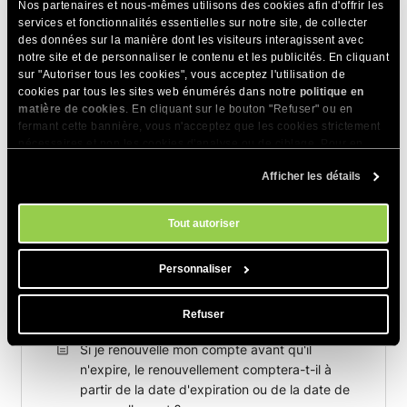
Nos partenaires et nous-mêmes utilisons des cookies afin d'offrir les
services et fonctionnalités essentielles sur notre site, de collecter
des données sur la manière dont les visiteurs interagissent avec
notre site et de personnaliser le contenu et les publicités. En cliquant
Articles Connexes
sur "Autoriser tous les cookies", vous acceptez l'utilisation de
cookies par tous les sites web énumérés dans notre
politique en
Comment vérifier une commande
matière de cookies
. En cliquant sur le bouton "Refuser" ou en
fermant cette bannière, vous n'acceptez que les cookies strictement
Comment acheter un nouveau plan
nécessaires et non les cookies d'analyse ou de ciblage. Pour en
d'hébergement
savoir plus sur notre utilisation des Cookies, veuillez consulter notre
Afficher les détails
politique en matière de cookies
. Vous pouvez gérer vos préférences
Comment supprimer les informations de ma
en matière de cookies à tout moment dans l'outil Paramètres des
carte bancaire de mon compte ?
cookies de notre site.
Tout autoriser
Comment arrêter la facturation automatique
pour mon hébergement ?
Personnaliser
Raisons les plus courantes d’échec d’un
paiement
Refuser
Si je renouvelle mon compte avant qu'il
n'expire, le renouvellement comptera-t-il à
partir de la date d'expiration ou de la date de