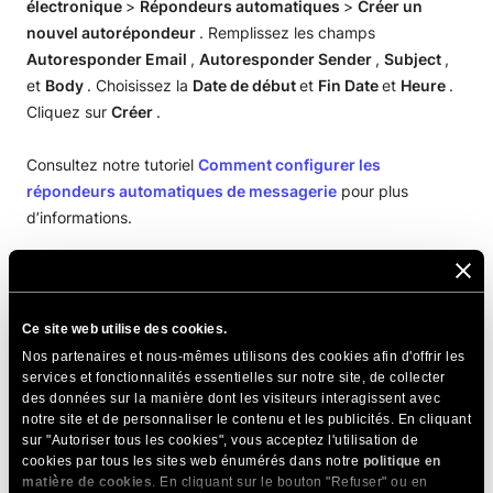
électronique
>
Répondeurs automatiques
>
Créer un
nouvel autorépondeur
. Remplissez les champs
Autoresponder Email
,
Autoresponder Sender
,
Subject
,
et
Body
. Choisissez la
Date de début
et
Fin
Date
et
Heure
.
Cliquez sur
Créer
.
Consultez notre tutoriel
Comment configurer les
répondeurs automatiques de messagerie
pour plus
d’informations.
PARTAGER CET ARTICLE
Ce site web utilise des cookies.
Nos partenaires et nous-mêmes utilisons des cookies afin d'offrir les
services et fonctionnalités essentielles sur notre site, de collecter
des données sur la manière dont les visiteurs interagissent avec
notre site et de personnaliser le contenu et les publicités. En cliquant
sur "Autoriser tous les cookies", vous acceptez l'utilisation de
Articles Connexes
cookies par tous les sites web énumérés dans notre
politique en
matière de cookies
. En cliquant sur le bouton "Refuser" ou en