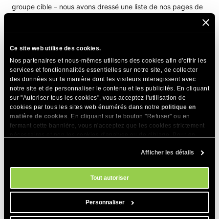
groupe cible – nous avons dressé une liste de nos pages de
vente les plus performantes – choisissez celle qui
correspond le mieux à ce que votre public recherche,
comme WordPress géré, hébergement cloud, etc.
Ce site web utilise des cookies.
Cliquez sur Créer une campagne.
Nos partenaires et nous-mêmes utilisons des cookies afin d'offrir les
services et fonctionnalités essentielles sur notre site, de collecter
Vous pouvez désormais copier votre nouveau code de
des données sur la manière dont les visiteurs interagissent avec
campagne personnalisé et l’intégrer à votre site web. Le lien
notre site et de personnaliser le contenu et les publicités. En cliquant
personnalisé vous permettra de suivre les performances de
sur "Autoriser tous les cookies", vous acceptez l'utilisation de
cette campagne particulière séparément de celle de votre
cookies par tous les sites web énumérés dans notre
politique en
matière de cookies
. En cliquant sur le bouton "Refuser" ou en
affilié par défaut, et vous aidera à déterminer laquelle est la
fermant cette bannière, vous n'acceptez que les cookies strictement
plus performante.
nécessaires et non les cookies d'analyse ou de ciblage. Pour en
savoir plus sur notre utilisation des Cookies, veuillez consulter notre
Afficher les détails
politique en matière de cookies
. Vous pouvez gérer vos préférences
PARTAGER CET ARTICLE
en matière de cookies à tout moment dans l'outil Paramètres des
cookies de notre site.
Tout autoriser
Personnaliser