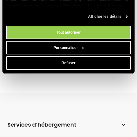
Comment puis -je voir la version exacte de
nécessaires et non les cookies d'analyse ou de ciblage. Pour en
mon Moodle ?
savoir plus sur notre utilisation des Cookies, veuillez consulter notre
Afficher les détails
politique en matière de cookies
. Vous pouvez gérer vos préférences
Comment obtenir ma clé publique Moodle ?
en matière de cookies à tout moment dans l'outil Paramètres des
cookies de notre site.
Tout autoriser
Ressources Moodle supplémentaires -
modules, thèmes, etc.
Personnaliser
Installation et configuration initiales de Moodle
Refuser
Services d’hébergement
Hébergement web