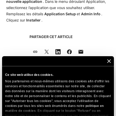
nouvelle application
. Dans le menu déroulant Application,
sélectionnez l’application que vous souhaitez utiliser.
Remplissez les détails
Application Setup
et
Admin Info
.
Cliquez sur
Installer
.
PARTAGER CET ARTICLE
Ce site web utilise des cookies.
Articles Connexes
Nos partenaires et nous-mêmes utilisons des cookies afin d'offrir les
services et fonctionnalités essentielles sur notre site, de collecter
Comment configurer Moodle pour qu'il
des données sur la manière dont les visiteurs interagissent avec
fonctionne avec un nouveau domaine ?
notre site et de personnaliser le contenu et les publicités. En cliquant
sur "Autoriser tous les cookies", vous acceptez l'utilisation de
Comment envoyer/restaurer des modules plus
cookies par tous les sites web énumérés dans notre
politique en
volumineux dans Moodle ?
matière de cookies
. En cliquant sur le bouton "Refuser" ou en
fermant cette bannière, vous n'acceptez que les cookies strictement