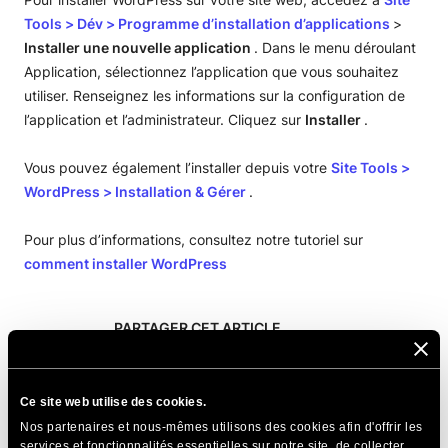
Tools
>
Dév
>
Programme d’installation d’applications
>
Installer une nouvelle application
. Dans le menu déroulant
Application, sélectionnez l’application que vous souhaitez
utiliser. Renseignez les informations sur la configuration de
l’application et l’administrateur. Cliquez sur
Installer
.
Vous pouvez également l’installer depuis votre
Site Tools
>
WordPress
>
Installation & Gérer
.
Pour plus d’informations, consultez notre tutoriel sur
comment installer WordPress
PARTAGER CET ARTICLE
Ce site web utilise des cookies.
Nos partenaires et nous-mêmes utilisons des cookies afin d'offrir les
services et fonctionnalités essentielles sur notre site, de collecter