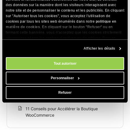
des données sur la manière dont les visiteurs interagissent avec
Articles Connexes
notre site et de personnaliser le contenu et les publicités. En cliquant
sur "Autoriser tous les cookies", vous acceptez l'utilisation de
Comment créer un site WordPress multilingue :
cookies par tous les sites web énumérés dans notre
politique en
matière de cookies
. En cliquant sur le bouton "Refuser" ou en
Guide TranslatePress + SiteGround
fermant cette bannière, vous n'acceptez que les cookies strictement
nécessaires et non les cookies d'analyse ou de ciblage. Pour en
Comment rendre un site WordPress conforme
savoir plus sur notre utilisation des Cookies, veuillez consulter notre
au RGPD
Afficher les détails
politique en matière de cookies
. Vous pouvez gérer vos préférences
en matière de cookies à tout moment dans l'outil Paramètres des
Comment migrer des fiches d'établissement
cookies de notre site.
Google vers WordPress ?
Tout autoriser
Comment utiliser WordPress robots.txt -
Personnaliser
Meilleures pratiques et exemples
Comment ajouter un Favicon WordPress à
Refuser
votre site (4 méthodes)
11 Conseils pour Accélérer la Boutique
WooCommerce