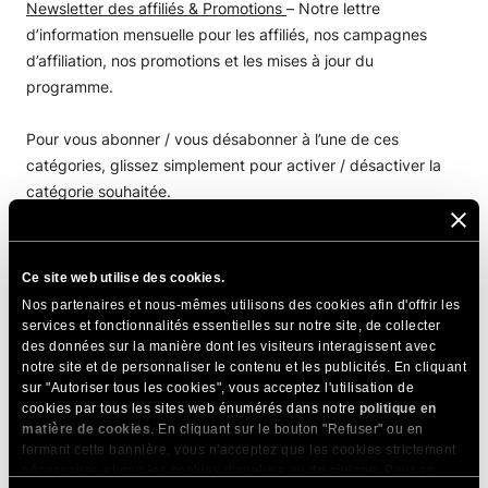
Newsletter des affiliés & Promotions
– Notre lettre
d’information mensuelle pour les affiliés, nos campagnes
d’affiliation, nos promotions et les mises à jour du
programme.
Pour vous abonner / vous désabonner à l’une de ces
catégories, glissez simplement pour activer / désactiver la
catégorie souhaitée.
Vous pouvez également vous désabonner d’une catégorie à
tout moment en utilisant le lien de désabonnement en bas de
Ce site web utilise des cookies.
chaque courriel de ces catégories.
Nos partenaires et nous-mêmes utilisons des cookies afin d'offrir les
services et fonctionnalités essentielles sur notre site, de collecter
des données sur la manière dont les visiteurs interagissent avec
Notez que ces paramètres n’affecteront pas les e-mails liés à
notre site et de personnaliser le contenu et les publicités. En cliquant
votre compte et vos services, l’approvisionnement, les
sur "Autoriser tous les cookies", vous acceptez l'utilisation de
commandes et la facturation, les mises à jour critiques ou les
cookies par tous les sites web énumérés dans notre
politique en
notifications sur des services tels que les mises à
jour
matière de cookies
. En cliquant sur le bouton "Refuser" ou en
fermant cette bannière, vous n'acceptez que les cookies strictement
automatiques de WordPress.
nécessaires et non les cookies d'analyse ou de ciblage. Pour en