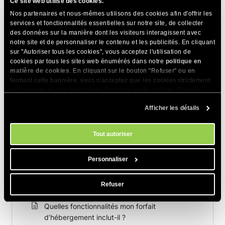
Ce site web utilise des cookies.
Nos partenaires et nous-mêmes utilisons des cookies afin d'offrir les
services et fonctionnalités essentielles sur notre site, de collecter
des données sur la manière dont les visiteurs interagissent avec
notre site et de personnaliser le contenu et les publicités. En cliquant
sur "Autoriser tous les cookies", vous acceptez l'utilisation de
cookies par tous les sites web énumérés dans notre
politique en
Articles Connexes
matière de cookies
. En cliquant sur le bouton "Refuser" ou en
fermant cette bannière, vous n'acceptez que les cookies strictement
Comment changer l'adresse IP de votre site
nécessaires et non les cookies d'analyse ou de ciblage. Pour en
web
savoir plus sur notre utilisation des Cookies, veuillez consulter notre
Afficher les détails
politique en matière de cookies
. Vous pouvez gérer vos préférences
Je souhaite mettre à niveau/rétrograder ma
en matière de cookies à tout moment dans l'outil Paramètres des
solution cloud. Y aurait-il des temps d’arrêt ?
cookies de notre site.
Tout autoriser
Allez-vous résilier mon compte d’hébergement
immédiatement après que je l’ai résilié ?
Personnaliser
Comment mettre à jour mon plan
Refuser
d’hébergement ?
Quelles fonctionnalités mon forfait
d’hébergement inclut-il ?