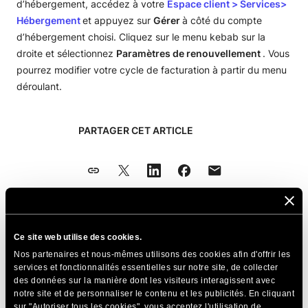
d’hébergement, accédez à votre
Espace client
>
Services>
Hébergement
et appuyez sur
Gérer
à côté du compte
d’hébergement choisi. Cliquez sur le menu kebab sur la
droite et sélectionnez
Paramètres de renouvellement
. Vous
pourrez modifier votre cycle de facturation à partir du menu
déroulant.
PARTAGER CET ARTICLE
Articles Connexes
Ce site web utilise des cookies.
Nos partenaires et nous-mêmes utilisons des cookies afin d'offrir les
Comment vérifier une commande
services et fonctionnalités essentielles sur notre site, de collecter
des données sur la manière dont les visiteurs interagissent avec
Comment acheter un nouveau plan
notre site et de personnaliser le contenu et les publicités. En cliquant
d'hébergement
sur "Autoriser tous les cookies", vous acceptez l'utilisation de