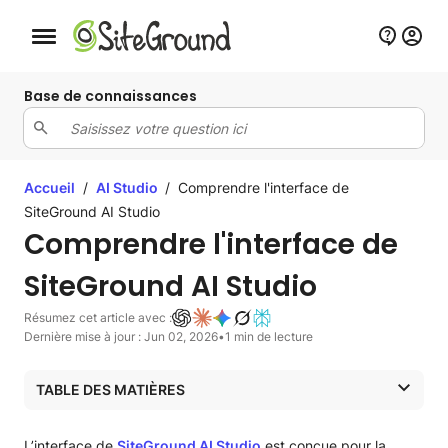
Bouton de navigation mobile
Base de connaissances
Accueil
/
AI Studio
/
Comprendre l'interface de
SiteGround AI Studio
Comprendre l'interface de
SiteGround AI Studio
Résumez cet article avec :
Dernière mise à jour : Jun 02, 2026
•
1 min de lecture
TABLE DES MATIÈRES
Fenêtre Nouveau chat
Options de la barre d’outils
L’interface de
SiteGround AI Studio
est conçue pour la