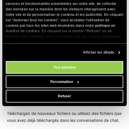
services et fonctionnalités essentielles sur notre site, de collecter
des données sur la manière dont les visiteurs interagissent avec
Parcourez des prompts prêts à l’emploi pour vous aider à
notre site et de personnaliser le contenu et les publicités. En cliquant
démarrer rapidement une tâche spécifique. Vous pouvez
sur "Autoriser tous les cookies", vous acceptez l'utilisation de
personnaliser n’importe quel prompt prêt à l’emploi selon vos
cookies par tous les sites web énumérés dans notre
politique en
besoins.
matière de cookies
. En cliquant sur le bouton "Refuser" ou en
fermant cette bannière, vous n'acceptez que les cookies strictement
nécessaires et non les cookies d'analyse ou de ciblage. Pour en
savoir plus sur notre utilisation des Cookies, veuillez consulter notre
Afficher les détails
politique en matière de cookies
. Vous pouvez gérer vos préférences
en matière de cookies à tout moment dans l'outil Paramètres des
cookies de notre site.
Tout autoriser
Vous pouvez également
créer et enregistrer de nouveaux
prompts
en utilisant le bouton
Créer
dans le coin supérieur
Personnaliser
droit.
Refuser
Fichiers
Téléchargez de nouveaux fichiers ou utilisez des fichiers que
vous avez déjà téléchargés dans les conversations de chat.