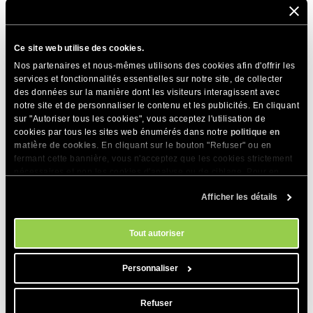
Ensuite, choisissez
Taux forfaitaire
dans le menu
déroulant
Type
.
Ce site web utilise des cookies.
Nos partenaires et nous-mêmes utilisons des cookies afin d'offrir les
services et fonctionnalités essentielles sur notre site, de collecter
des données sur la manière dont les visiteurs interagissent avec
notre site et de personnaliser le contenu et les publicités. En cliquant
sur "Autoriser tous les cookies", vous acceptez l'utilisation de
cookies par tous les sites web énumérés dans notre
politique en
Dans le champ
Coût
, indiquez le montant que vous
matière de cookies
. En cliquant sur le bouton "Refuser" ou en
facturerez pour la livraison.
fermant cette bannière, vous n'acceptez que les cookies strictement
nécessaires et non les cookies d'analyse ou de ciblage. Pour en
Cochez la case
Appliquer les taxes
si la taxe doit être
savoir plus sur notre utilisation des Cookies, veuillez consulter notre
Afficher les détails
politique en matière de cookies
appliquée.
. Vous pouvez gérer vos préférences
en matière de cookies à tout moment dans l'outil Paramètres des
Cliquez sur
Activez la livraison gratuite à partir d’un
cookies de notre site.
Tout autoriser
certain montant
si vous souhaitez proposer la livraison
gratuite conditionnelle au-delà d’un certain montant de
Personnaliser
commande.
Dans le
Montant minimum de la commande
, indiquez le
Refuser