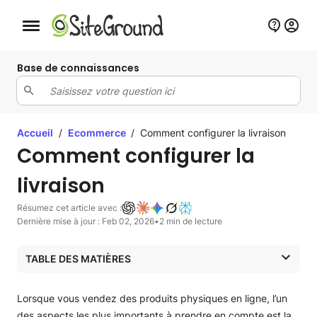
Bouton de navigation mobile
Base de connaissances
Accueil
/
Ecommerce
/
Comment configurer la livraison
Comment configurer la
livraison
Résumez cet article avec :
Dernière mise à jour : Feb 02, 2026
•
2 min de lecture
TABLE DES MATIÈRES
Comment configurer une zone de livraison
Comment configurer les méthodes de livraison
Lorsque vous vendez des produits physiques en ligne, l’un
Taux forfaitaire
des aspects les plus importants à prendre en compte est la