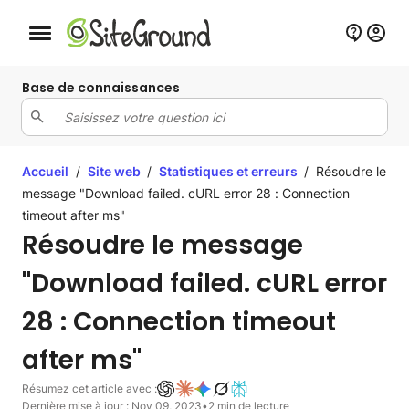
Bouton de navigation mobile
Base de connaissances
Accueil
/
Site web
/
Statistiques et erreurs
/
Résoudre le
message "Download failed. cURL error 28 : Connection
timeout after ms"
Résoudre le message
"Download failed. cURL error
28 : Connection timeout
after ms"
Résumez cet article avec :
Dernière mise à jour : Nov 09, 2023
•
2 min de lecture