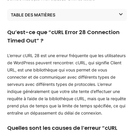
TABLE DES MATIÈRES
Qu’est-ce que “cURL Error 28 Connection Timed Out” ?
Quelles sont les causes de l’erreur “cURL Error 28
Qu’est-ce que “cURL Error 28 Connection
Connection Timed Out” ?
Timed Out” ?
Comment résoudre l’erreur “cURL Error 28 Connection
Timed Out” ?
L’erreur cURL 28 est une erreur fréquente que les utilisateurs
de WordPress peuvent rencontrer. cURL, qui signifie Client
URL, est une bibliothèque qui vous permet de vous
connecter et de communiquer avec différents types de
serveurs avec différents types de protocoles. L’erreur
indique généralement que votre site tente d’effectuer une
requête à l’aide de la bibliothèque cURL, mais que la requête
prend plus de temps que la limite de temps spécifiée, ce qui
entraîne un dépassement du délai de connexion.
Quelles sont les causes de l’erreur “cURL