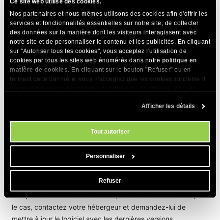
Ce site web utilise des cookies.
Nos partenaires et nous-mêmes utilisons des cookies afin d'offrir les
Logiciel serveur obsolète
services et fonctionnalités essentielles sur notre site, de collecter
des données sur la manière dont les visiteurs interagissent avec
notre site et de personnaliser le contenu et les publicités. En cliquant
sur "Autoriser tous les cookies", vous acceptez l'utilisation de
Tous les serveurs SiteGround ont des versions
cookies par tous les sites web énumérés dans notre
politique en
supérieures aux versions requises du logiciel
matière de cookies
. En cliquant sur le bouton "Refuser" ou en
fermant cette bannière, vous n'acceptez que les cookies strictement
préinstallé, vous pouvez donc sauter cette étape
nécessaires et non les cookies d'analyse ou de ciblage. Pour en
si vous êtes un client SiteGround.
savoir plus sur notre utilisation des Cookies, veuillez consulter notre
Afficher les détails
politique en matière de cookies
. Vous pouvez gérer vos préférences
en matière de cookies à tout moment dans l'outil Paramètres des
Vérifiez si les versions minimales des logiciels requis sont
cookies de notre site.
Tout autoriser
installées ou supérieures sur votre serveur d’hébergement.
Vous pouvez le vérifier en allant dans votre
wp-admin ->
Personnaliser
Outils -> Santé du site -> onglet État -> section Serveur
.
Au minimum, votre serveur doit utiliser PHP 7.4.13 ou une
Refuser
version plus récente, curl 7.74.0 ou une version plus récente,
et OpenSSL 1.1.1 ou une version plus récente. Si ce n’est pas
le cas, contactez votre hébergeur et demandez-lui de
mettre à jour le logiciel avec les dernières versions