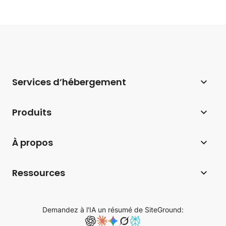
Services d’hébergement
Hébergement web
Produits
Hébergement pour WordPress
Website Builder
À propos
Hébergement pour WooCommerce
E-commerce
Entreprise
Programme d’affiliation d’hébergement
Ressources
Coderick AI
Technologie d'hébergement
Hébergement web pour les agences
Blog
AI Studio
Avis SiteGround
Demandez à l'IA un résumé de SiteGround:
Hébergement cloud
Base de connaissances
Email Marketing