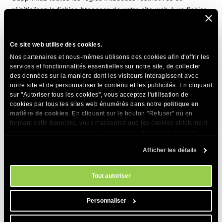
réinitialisez le fichier .htaccess de votre site web à un fichier
WordPress par défaut.
Ce site web utilise des cookies.
PARTAGER CET ARTICLE
Nos partenaires et nous-mêmes utilisons des cookies afin d'offrir les
services et fonctionnalités essentielles sur notre site, de collecter
des données sur la manière dont les visiteurs interagissent avec
notre site et de personnaliser le contenu et les publicités. En cliquant
sur "Autoriser tous les cookies", vous acceptez l'utilisation de
cookies par tous les sites web énumérés dans notre
politique en
matière de cookies
. En cliquant sur le bouton "Refuser" ou en
fermant cette bannière, vous n'acceptez que les cookies strictement
Articles Connexes
nécessaires et non les cookies d'analyse ou de ciblage. Pour en
savoir plus sur notre utilisation des Cookies, veuillez consulter notre
Erreur « Failed to complete WordPress
Afficher les détails
politique en matière de cookies
. Vous pouvez gérer vos préférences
installation on the destination server » de
en matière de cookies à tout moment dans l'outil Paramètres des
cookies de notre site.
WordPress Migrator
Tout autoriser
Comment transférer mon WordPress d’un
hébergeur à un autre ?
Personnaliser
Comment transférer mon site web avec