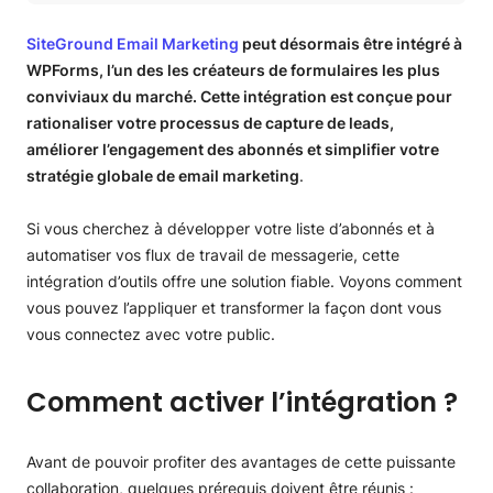
Comment activer l’intégration ?
Comment lier WPForms au plugin SiteGround Email
SiteGround Email Marketing
peut désormais être intégré à
Marketing
WPForms, l’un des les créateurs de formulaires les plus
Quels champs WPForms sont utilisés par SiteGround Email
conviviaux du marché. Cette intégration est conçue pour
Marketing
rationaliser votre processus de capture de leads,
améliorer l’engagement des abonnés et simplifier votre
stratégie globale de email marketing
.
Si vous cherchez à développer votre liste d’abonnés et à
automatiser vos flux de travail de messagerie, cette
intégration d’outils offre une solution fiable. Voyons comment
vous pouvez l’appliquer et transformer la façon dont vous
vous connectez avec votre public.
Comment activer l’intégration ?
Avant de pouvoir profiter des avantages de cette puissante
collaboration, quelques prérequis doivent être réunis :