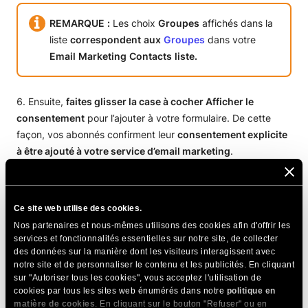
REMARQUE
:
Les choix
Groupes
affichés dans la
liste
correspondent
aux
Groupes
dans votre
Email
Marketing
Contacts
liste.
Ensuite,
faites glisser la case à cocher Afficher le
consentement
pour l’ajouter à votre formulaire. De cette
façon, vos abonnés confirment leur
consentement explicite
à être ajouté à votre service d’email marketing
.
Ce site web utilise des cookies.
Nos partenaires et nous-mêmes utilisons des cookies afin d'offrir les
services et fonctionnalités essentielles sur notre site, de collecter
des données sur la manière dont les visiteurs interagissent avec
REMARQUE :
Toujours
inclure
un
Consentement
notre site et de personnaliser le contenu et les publicités. En cliquant
sur "Autoriser tous les cookies", vous acceptez l'utilisation de
case
à
cocher
dans
vos
formulaires,
si
leur
cookies par tous les sites web énumérés dans notre
politique en
objectif
principal
n’est
pas
l’abonnement
. Cela
matière de cookies
. En cliquant sur le bouton "Refuser" ou en