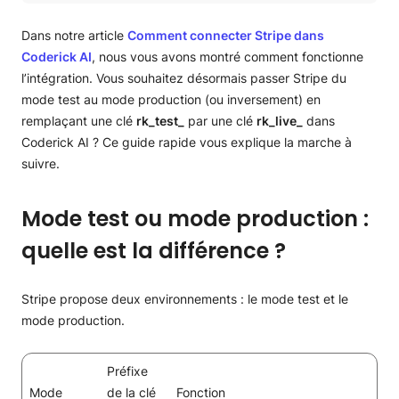
Mode test ou mode production : quelle est la différence ?
Deux cas possibles pour une clé de test
Dans notre article
Comment connecter Stripe dans
Cas A : Votre compte Stripe n’est pas encore activé
Coderick AI
, nous vous avons montré comment fonctionne
Cas B : Votre compte Stripe est déjà activé
l’intégration. Vous souhaitez désormais passer Stripe du
Comment échanger une clé de test par une clé de
mode test au mode production (ou inversement) en
production dans Coderick AI
remplaçant une clé
rk_test_
par une clé
rk_live_
dans
Ce qui change lorsque vous passez en production
Coderick AI ? Ce guide rapide vous explique la marche à
Comment éviter les erreurs courantes
suivre.
Gérer votre connexion Stripe après être passé en
production
Mode test ou mode production :
quelle est la différence ?
Stripe propose deux environnements : le mode test et le
mode production.
Préfixe
Mode
de la clé
Fonction