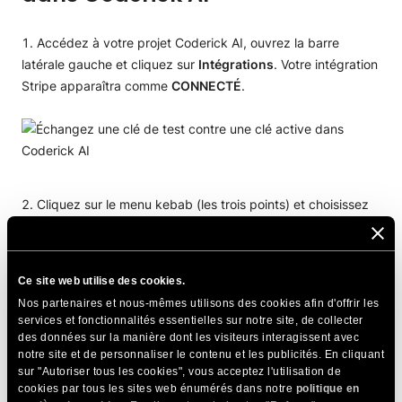
Accédez à votre projet Coderick AI, ouvrez la barre
latérale gauche et cliquez sur
Intégrations
. Votre intégration
Stripe apparaîtra comme
CONNECTÉ
.
Cliquez sur le menu kebab (les trois points) et choisissez
Mettre à jour les clés.
Ce site web utilise des cookies.
Nos partenaires et nous-mêmes utilisons des cookies afin d'offrir les
services et fonctionnalités essentielles sur notre site, de collecter
des données sur la manière dont les visiteurs interagissent avec
Entrez la clé rk_live dans le champ désigné et appuyez
notre site et de personnaliser le contenu et les publicités. En cliquant
sur
METTRE À JOUR
.
sur "Autoriser tous les cookies", vous acceptez l'utilisation de
cookies par tous les sites web énumérés dans notre
politique en