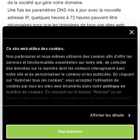
de la société qui gère votre domaine.
Une fois les paramètres DNS mis à jour avec la nouvelle
adresse IP, quelques heures à 72 heures peuvent être
nécessaires pour que les domaines de tous vos sites web
commencent à être associés à la nouvelle adresse IP
(processus appelé
Propagation DNS
). Pendant ce temps,
vos sites web peuvent apparaître hors service s’ils sont
Ce site web utilise des cookies.
accédés par le nom de domaine.
Nos partenaires et nous-mêmes utilisons des cookies afin d'offrir les
services et fonctionnalités essentielles sur notre site, de collecter
des données sur la manière dont les visiteurs interagissent avec
notre site et de personnaliser le contenu et les publicités. En cliquant
PARTAGER CET ARTICLE
sur "Autoriser tous les cookies", vous acceptez l'utilisation de
cookies par tous les sites web énumérés dans notre
politique en
matière de cookies
. En cliquant sur le bouton "Refuser" ou en
fermant cette bannière, vous n'acceptez que les cookies strictement
nécessaires et non les cookies d'analyse ou de ciblage. Pour en
savoir plus sur notre utilisation des Cookies, veuillez consulter notre
Afficher les détails
politique en matière de cookies
. Vous pouvez gérer vos préférences
en matière de cookies à tout moment dans l'outil Paramètres des
Articles Connexes
cookies de notre site.
Tout autoriser
Résoudre les problèmes de sécurité des sites