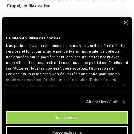
Drupal, vérifiez ce lien:
http://drupal.org/cron
Nous recommandons que pour toutes les applications, vous
Ce site web utilise des cookies.
suiviez les instructions de cron à la lettre.
Nos partenaires et nous-mêmes utilisons des cookies afin d'offrir les
services et fonctionnalités essentielles sur notre site, de collecter
des données sur la manière dont les visiteurs interagissent avec
PARTAGER CET ARTICLE
notre site et de personnaliser le contenu et les publicités. En cliquant
sur "Autoriser tous les cookies", vous acceptez l'utilisation de
cookies par tous les sites web énumérés dans notre
politique en
matière de cookies
. En cliquant sur le bouton "Refuser" ou en
fermant cette bannière, vous n'acceptez que les cookies strictement
nécessaires et non les cookies d'analyse ou de ciblage. Pour en
savoir plus sur notre utilisation des Cookies, veuillez consulter notre
Afficher les détails
politique en matière de cookies
. Vous pouvez gérer vos préférences
Articles Connexes
en matière de cookies à tout moment dans l'outil Paramètres des
cookies de notre site.
Tout autoriser
Comment nous gérons les crawlers d'IA sur les
serveurs de SiteGround
Personnaliser