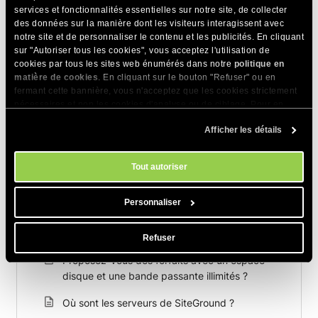
services et fonctionnalités essentielles sur notre site, de collecter
des données sur la manière dont les visiteurs interagissent avec
notre site et de personnaliser le contenu et les publicités. En cliquant
Articles Connexes
sur "Autoriser tous les cookies", vous acceptez l'utilisation de
cookies par tous les sites web énumérés dans notre
politique en
Qu'est-ce qu'un fichier SVG ? Guide du
matière de cookies
. En cliquant sur le bouton "Refuser" ou en
débutant sur les Graphiques Vectoriels
fermant cette bannière, vous n'acceptez que les cookies strictement
nécessaires et non les cookies d'analyse ou de ciblage. Pour en
Évolutifs
savoir plus sur notre utilisation des Cookies, veuillez consulter notre
Afficher les détails
politique en matière de cookies
Qu'est-ce que l'hébergement web ? -
. Vous pouvez gérer vos préférences
en matière de cookies à tout moment dans l'outil Paramètres des
L'hébergement Web expliqué
cookies de notre site.
Tout autoriser
Ma page d’erreur personnalisée 403 ne
fonctionne pas
Personnaliser
La commande whois n'est pas disponible sur
les serveurs de SiteGround ?
Refuser
Proposez-vous des forfaits avec un espace
disque et une bande passante illimités ?
Où sont les serveurs de SiteGround ?