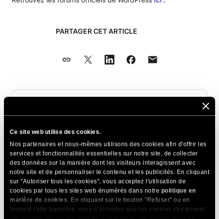
PARTAGER CET ARTICLE
Articles Connexes
Comment créer un site WordPress multilingue :
Ce site web utilise des cookies.
Guide TranslatePress + SiteGround
Nos partenaires et nous-mêmes utilisons des cookies afin d'offrir les
services et fonctionnalités essentielles sur notre site, de collecter
Comment rendre un site WordPress conforme
des données sur la manière dont les visiteurs interagissent avec
au RGPD
notre site et de personnaliser le contenu et les publicités. En cliquant
sur "Autoriser tous les cookies", vous acceptez l'utilisation de
Comment migrer des fiches d'établissement
cookies par tous les sites web énumérés dans notre
politique en
Google vers WordPress ?
matière de cookies
. En cliquant sur le bouton "Refuser" ou en
fermant cette bannière, vous n'acceptez que les cookies strictement
Comment utiliser WordPress robots.txt -
nécessaires et non les cookies d'analyse ou de ciblage. Pour en