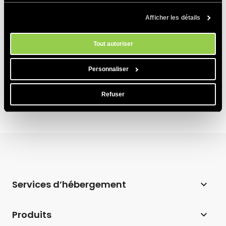
Meilleures pratiques et exemples
savoir plus sur notre utilisation des Cookies, veuillez consulter notre
Afficher les détails
politique en matière de cookies
. Vous pouvez gérer vos préférences
Comment ajouter un Favicon WordPress à
en matière de cookies à tout moment dans l'outil Paramètres des
votre site (4 méthodes)
cookies de notre site.
Tout autoriser
11 Conseils pour Accélérer la Boutique
WooCommerce
Personnaliser
Refuser
Services d’hébergement
Hébergement web
Produits
Hébergement pour WordPress