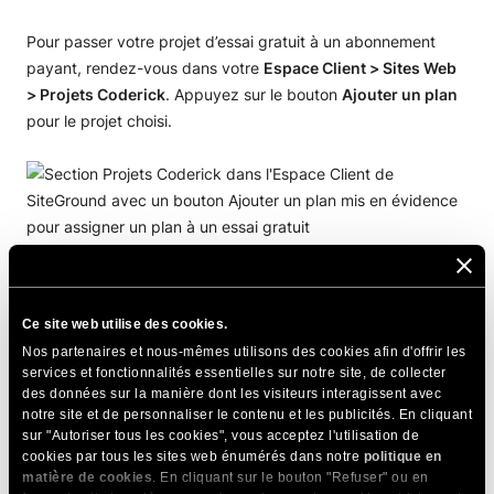
Pour passer votre projet d’essai gratuit à un abonnement
payant, rendez-vous dans votre
Espace Client > Sites Web
> Projets Coderick
. Appuyez sur le bouton
Ajouter un plan
pour le projet choisi.
Si vous n’avez pas encore de plans Coderick payants, vous
pourrez souscrire à l’un de nos plans payants :
Essential,
Ce site web utilise des cookies.
Plus,
et
Pro
. Cliquez sur le bouton
Choisir un plan
Nos partenaires et nous-mêmes utilisons des cookies afin d'offrir les
correspondant au plan choisi pour finaliser la configuration.
services et fonctionnalités essentielles sur notre site, de collecter
des données sur la manière dont les visiteurs interagissent avec
notre site et de personnaliser le contenu et les publicités. En cliquant
sur "Autoriser tous les cookies", vous acceptez l'utilisation de
cookies par tous les sites web énumérés dans notre
politique en
matière de cookies
. En cliquant sur le bouton "Refuser" ou en