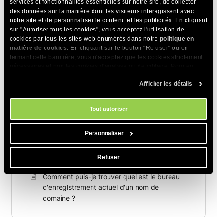
services et fonctionnalités essentielles sur notre site, de collecter
Comment mettre à jour les informations whois
des données sur la manière dont les visiteurs interagissent avec
pour un domaine .UK ?
notre site et de personnaliser le contenu et les publicités. En cliquant
sur "Autoriser tous les cookies", vous acceptez l'utilisation de
Je ne peux pas voir les informations whois
cookies par tous les sites web énumérés dans notre
politique en
matière de cookies
. En cliquant sur le bouton "Refuser" ou en
pour mon domaine .ca
fermant cette bannière, vous n'acceptez que les cookies strictement
nécessaires et non les cookies d'analyse ou de ciblage. Pour en
J'ai reçu une notification concernant la mise à
savoir plus sur notre utilisation des Cookies, veuillez consulter notre
jour des informations Whois de mon domaine.
Afficher les détails
politique en matière de cookies
. Vous pouvez gérer vos préférences
À quoi sert cette notification ?
en matière de cookies à tout moment dans l'outil Paramètres des
cookies de notre site.
Comment rediriger un domaine vers un autre
Tout autoriser
nom de domaine ?
Personnaliser
Comment masquer mes informations
personnelles dans les détails WHOIS du nom
de domaine ?
Refuser
Comment puis-je trouver quel est le bureau
d'enregistrement actuel d'un nom de
domaine ?