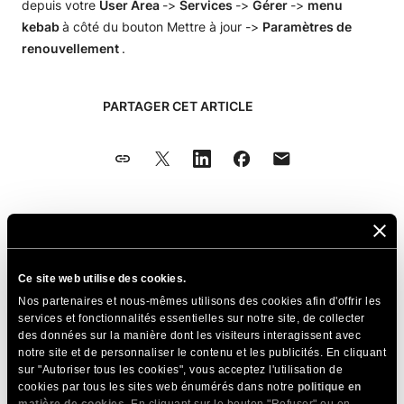
depuis votre
User Area
->
Services
->
Gérer
->
menu
kebab
à côté du bouton Mettre à jour ->
Paramètres de
renouvellement
.
PARTAGER CET ARTICLE
Articles Connexes
Ce site web utilise des cookies.
Comment vérifier une commande
Nos partenaires et nous-mêmes utilisons des cookies afin d'offrir les
Comment acheter un nouveau plan
services et fonctionnalités essentielles sur notre site, de collecter
des données sur la manière dont les visiteurs interagissent avec
d'hébergement
notre site et de personnaliser le contenu et les publicités. En cliquant
sur "Autoriser tous les cookies", vous acceptez l'utilisation de
Comment supprimer les informations de ma
cookies par tous les sites web énumérés dans notre
politique en
carte bancaire de mon compte ?