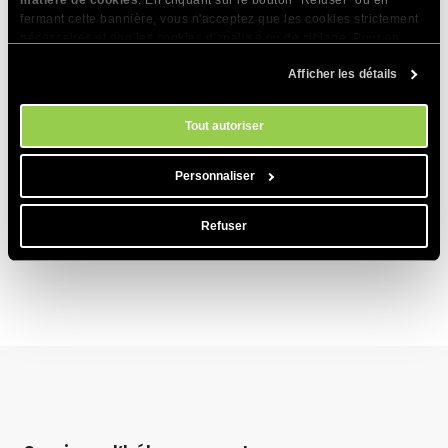
matière de cookies
. En cliquant sur le bouton "Refuser" ou en
fermant cette bannière, vous n'acceptez que les cookies strictement
Comment arrêter la facturation automatique
nécessaires et non les cookies d'analyse ou de ciblage. Pour en
pour mon hébergement ?
savoir plus sur notre utilisation des Cookies, veuillez consulter notre
Afficher les détails
politique en matière de cookies
. Vous pouvez gérer vos préférences
Raisons les plus courantes d’échec d’un
en matière de cookies à tout moment dans l'outil Paramètres des
paiement
cookies de notre site.
Tout autoriser
Si je renouvelle mon compte avant qu'il
n'expire, le renouvellement comptera-t-il à
Personnaliser
partir de la date d'expiration ou de la date de
renouvellement ?
Refuser