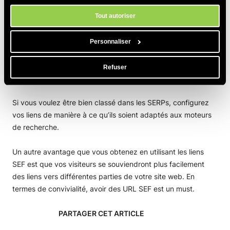
en matière de cookies à tout moment dans l'outil Paramètres des
http://yourdomainname.com/photos

cookies de notre site.
Tout autoriser
http://yourdomainname.com/contact
Personnaliser
De tels liens seront « explorés » correctement par les robots
de recherche et indexés dans les pages de résultats des
Refuser
moteurs de recherche (SERP).
Si vous voulez être bien classé dans les SERPs, configurez
vos liens de manière à ce qu’ils soient adaptés aux moteurs
de recherche.
Un autre avantage que vous obtenez en utilisant les liens
SEF est que vos visiteurs se souviendront plus facilement
des liens vers différentes parties de votre site web. En
termes de convivialité, avoir des URL SEF est un must.
PARTAGER CET ARTICLE