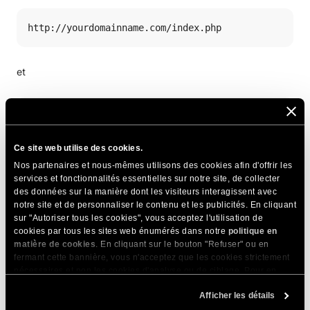
http://yourdomainname.com/index.php
et
http://yourdomainname.com/index.php?page=photos
Ce site web utilise des cookies.
comme une seule page malgré le fait que ces URL affichent
Nos partenaires et nous-mêmes utilisons des cookies afin d'offrir les
des contenus différents. Cela générera des erreurs avec du
services et fonctionnalités essentielles sur notre site, de collecter
des données sur la manière dont les visiteurs interagissent avec
méta-contenu dupliqué, des titres dupliqués, etc.
notre site et de personnaliser le contenu et les publicités. En cliquant
sur "Autoriser tous les cookies", vous acceptez l'utilisation de
C’est pourquoi vous devriez configurer votre application
cookies par tous les sites web énumérés dans notre
politique en
pour qu’elle utilise des URL compatibles avec les moteurs de
matière de cookies
. En cliquant sur le bouton "Refuser" ou en
fermant cette bannière, vous n'acceptez que les cookies strictement
recherche (SEF). Ci-dessous, vous pouvez voir deux
nécessaires et non les cookies d'analyse ou de ciblage. Pour en
exemples d’URL SEF:
savoir plus sur notre utilisation des Cookies, veuillez consulter notre
Afficher les détails
politique en matière de cookies
. Vous pouvez gérer vos préférences