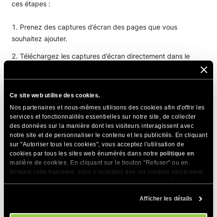
ces étapes :
Prenez des captures d’écran des pages que vous
souhaitez ajouter.
Téléchargez les captures d’écran directement dans le
chat Coderick AI.
Ce site web utilise des cookies.
Nos partenaires et nous-mêmes utilisons des cookies afin d'offrir les
services et fonctionnalités essentielles sur notre site, de collecter
des données sur la manière dont les visiteurs interagissent avec
Demandez à Coderick AI de recréer ces pages en
notre site et de personnaliser le contenu et les publicités. En cliquant
fonction des captures d’écran.
sur "Autoriser tous les cookies", vous acceptez l'utilisation de
cookies par tous les sites web énumérés dans notre
politique en
matière de cookies
. En cliquant sur le bouton "Refuser" ou en
fermant cette bannière, vous n'acceptez que les cookies strictement
nécessaires et non les cookies d'analyse ou de ciblage. Pour en
savoir plus sur notre utilisation des Cookies, veuillez consulter notre
Afficher les détails
politique en matière de cookies
. Vous pouvez gérer vos préférences
en matière de cookies à tout moment dans l'outil Paramètres des