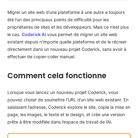
Comment cela fonctionne
Éléments copiés
Migrer un site web d’une plateforme à une autre a toujours
Éléments non copiés
été l’un des principaux points de difficulté pour les
Comment récreer votre site web
propriétaires de sites et les développeurs. Mais ce n’est plus
Comment copier plus de 5 pages
le cas.
Coderick AI
vous permet de migrer un site web
Copier des pages à partir de captures d’écran
existant depuis n’importe quelle plateforme et de le récreer
Copier des pages à partir du code
directement dans un nouveau projet Coderick, sans avoir à
HTML/JavaScript/CSS
effectuer de copier-coller manuel.
Cas d’utilisation pour la recréation d’un site avec Coderick
AI
Quitter d’une plateforme obsolète
Comment cela fonctionne
Passer depuis un autre Website Builder
Redessiner un site existant
Lorsque vous lancez un nouveau projet Coderick, vous
Créer des prototypes pour vos clients
Créer un site inspiré d’un design de référence
pouvez choisir de soumettre l’URL d’un site web existant. En
Conseils
saisissant l’adresse, Coderick explore le site, copie la mise en
page, les images, le texte et le design, et crée une version
prête à être modifiée dans l’espace de travail de l’AI.