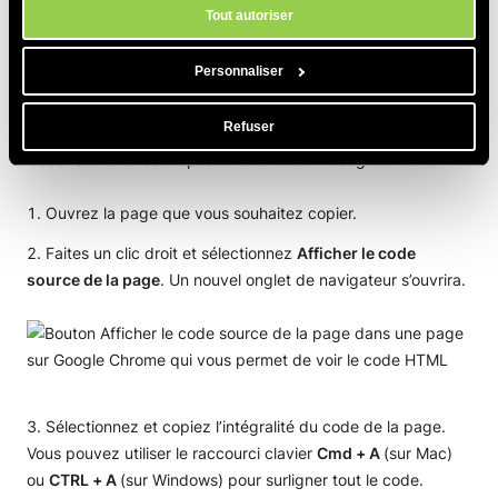
cookies de notre site.
Copier des pages à partir du code
Tout autoriser
HTML/JavaScript/CSS
Personnaliser
Vous pouvez également copier une page en copiant son
Refuser
code HTML/JavaScript/CSS et en le collant dans le chat de
Coderick. Voici les étapes si vous utilisez Google Chrome.
Ouvrez la page que vous souhaitez copier.
Faites un clic droit et sélectionnez
Afficher le code
source de la page
. Un nouvel onglet de navigateur s’ouvrira.
Sélectionnez et copiez l’intégralité du code de la page.
Vous pouvez utiliser le raccourci clavier
Cmd + A
(sur Mac)
ou
CTRL + A
(sur Windows) pour surligner tout le code.