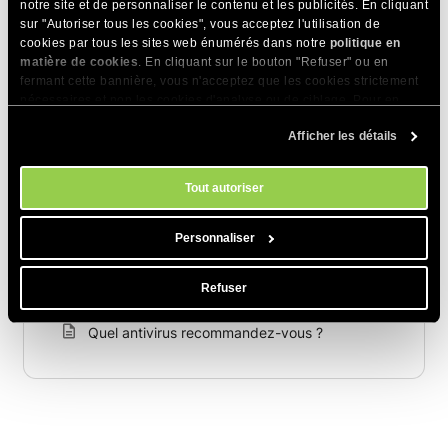
notre site et de personnaliser le contenu et les publicités. En cliquant
sur "Autoriser tous les cookies", vous acceptez l'utilisation de
cookies par tous les sites web énumérés dans notre
politique en
Articles Connexes
matière de cookies
. En cliquant sur le bouton "Refuser" ou en
fermant cette bannière, vous n'acceptez que les cookies strictement
HTTP vs HTTPS : quelles différences ?
nécessaires et non les cookies d'analyse ou de ciblage. Pour en
savoir plus sur notre utilisation des Cookies, veuillez consulter notre
Qu’est-ce qu’un VPN et comment fonctionne-
Afficher les détails
politique en matière de cookies
. Vous pouvez gérer vos préférences
t-il ?
en matière de cookies à tout moment dans l'outil Paramètres des
cookies de notre site.
Tout autoriser
Je vois une page CAPTCHA sur mon site Web
Comment nettoyer mes fichiers du code
Personnaliser
malveillant ?
Refuser
Comment SiteGround protège mon site web ?
Quel antivirus recommandez-vous ?