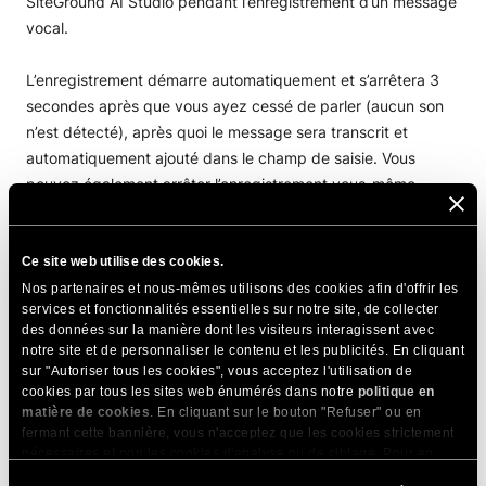
L’enregistrement démarre automatiquement et s’arrêtera 3
secondes après que vous ayez cessé de parler (aucun son
n’est détecté), après quoi le message sera transcrit et
automatiquement ajouté dans le champ de saisie. Vous
pouvez également arrêter l’enregistrement vous-même.
Ce site web utilise des cookies.
Nos partenaires et nous-mêmes utilisons des cookies afin d'offrir les
services et fonctionnalités essentielles sur notre site, de collecter
des données sur la manière dont les visiteurs interagissent avec
Vérifiez si le message a été transcrit avec précision et
notre site et de personnaliser le contenu et les publicités. En cliquant
cliquez sur la flèche « Envoyer ».
sur "Autoriser tous les cookies", vous acceptez l'utilisation de
cookies par tous les sites web énumérés dans notre
politique en
matière de cookies
. En cliquant sur le bouton "Refuser" ou en
fermant cette bannière, vous n'acceptez que les cookies strictement
nécessaires et non les cookies d'analyse ou de ciblage. Pour en
savoir plus sur notre utilisation des Cookies, veuillez consulter notre