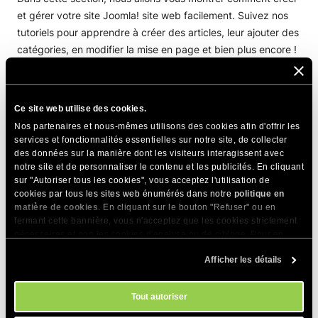
Joomla! Tutoriels
et gérer votre site Joomla! site web facilement. Suivez nos
tutoriels pour apprendre à créer des articles, leur ajouter des
Comment installer Joomla!
catégories, en modifier la mise en page et bien plus encore !
Comment déplacer/copier Joomla!
L’application Joomla! Questions de la
Comment se connecter à Joomla!
section Créer un site web
Ce site web utilise des cookies.
Nos partenaires et nous-mêmes utilisons des cookies afin d'offrir les
Changer la langue d’administration
Créer des articles et les lier au menu
services et fonctionnalités essentielles sur notre site, de collecter
des données sur la manière dont les visiteurs interagissent avec
Créez un site web avec Joomla!
Comment créer un article vedette
notre site et de personnaliser le contenu et les publicités. En cliquant
Comment ajouter une page Nous contacter
sur "Autoriser tous les cookies", vous acceptez l'utilisation de
Joomla! page d’article
cookies par tous les sites web énumérés dans notre
politique en
matière de cookies
. En cliquant sur le bouton "Refuser" ou en
Joomla! articles vedettes
PARTAGER CET ARTICLE
fermant cette bannière, vous n'acceptez que les cookies strictement
nécessaires et non les cookies d'analyse ou de ciblage. Pour en
Créer une page "Contactez-nous" dans Joomla!
savoir plus sur notre utilisation des Cookies, veuillez consulter notre
Afficher les détails
politique en matière de cookies
. Vous pouvez gérer vos préférences
Créer un menu déroulant dans Joomla!
en matière de cookies à tout moment dans l'outil Paramètres des
cookies de notre site.
Tout autoriser
Intégrer des vidéos dans Joomla!