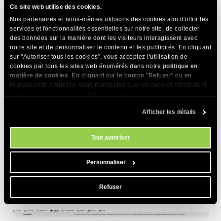
Ce site web utilise des cookies.
Nos partenaires et nous-mêmes utilisons des cookies afin d'offrir les
services et fonctionnalités essentielles sur notre site, de collecter
des données sur la manière dont les visiteurs interagissent avec
notre site et de personnaliser le contenu et les publicités. En cliquant
sur "Autoriser tous les cookies", vous acceptez l'utilisation de
cookies par tous les sites web énumérés dans notre
politique en
matière de cookies
. En cliquant sur le bouton "Refuser" ou en
fermant cette bannière, vous n'acceptez que les cookies strictement
nécessaires et non les cookies d'analyse ou de ciblage. Pour en
Module images
savoir plus sur notre utilisation des Cookies, veuillez consulter notre
Afficher les détails
politique en matière de cookies
. Vous pouvez gérer vos préférences
en matière de cookies à tout moment dans l'outil Paramètres des
Pour envoyer et insérer facilement des images dans votre
cookies de notre site.
Tout autoriser
contenu, vous aurez besoin d’utiliser un autre module –
Images
. Heureusement, ce module est également livré pré-
Personnaliser
installé avec Drupal. Tout ce que vous avez à faire est de
vous assurer qu’il est activé depuis la page
Extend
.
Refuser