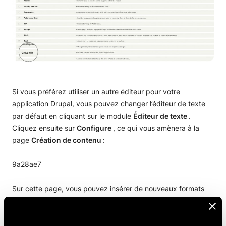
Gestion des menus
Liez vos profils sociaux
Gestion de contenu Drupal
Créer des articles et des pages
Utilisateurs et contrôle d'accès
Taxonomie
Tutoriel pour les utilisateurs
Administration Drupal
Si vous préférez utiliser un autre éditeur pour votre
Vocabulaire
Contrôle d’accès
Configuration requise
Gestion des modules Drupal
application Drupal, vous pouvez changer l’éditeur de texte
par défaut en cliquant sur le module
Éditeur de texte
.
Gérer le vocabulaire
Optimisation
Installer et utiliser les panneaux pour Drupal
Cliquez ensuite sur
Configure
, ce qui vous amènera à la
page
Création de contenu
:
Publier du contenu
Création de sauvegarde
Mise à niveau
9a28ae7
Drush
Sur cette page, vous pouvez insérer de nouveaux formats
en cliquant sur
Ajouter le format de texte
ou gérer ceux qui
sont actuellement ajoutés en cliquant sur
Configurer
.