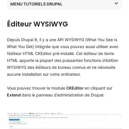
MENU TUTORIELS DRUPAL
Tutoriels Drupal
Éditeur WYSIWYG
Tutoriels Drupal
Installation de Drupal
Depuis Drupal 8, il y a une API WYSIWYG (What You See Is
What You Get) intégrée que vous pouvez aussi utiliser avec
Installer Drupal via le gestionnaire d’applications
Créer un site web avec Drupal
l’éditeur HTML CKEditor pré-installé. Cet éditeur de texte
HTML apporte la plupart des puissantes fonctions d’édition
Installer Drupal manuellement
Configuration initiale de Drupal
WYSIWYG des éditeurs de bureau connus et ne nécessite
Rechercher et installer un thème
aucune installation sur votre ordinateur.
Créez la page d’accueil de votre site web
Vous pouvez trouver le module
CKEditor
en cliquant sur
Extend
dans le panneau d’administration de Drupal:
Créer des articles et des pages Drupal
Ajouter et gérer un blog dans Drupal
Ajouter une page Contactez-nous