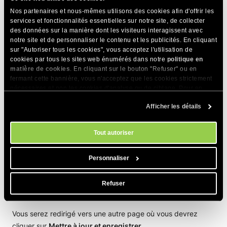
Vous devez maintenant choisir une disposition pour votre
Nos partenaires et nous-mêmes utilisons des cookies afin d'offrir les
tableau de bord. Appuyez sur
Suivant
lorsque vous êtes
services et fonctionnalités essentielles sur notre site, de collecter
des données sur la manière dont les visiteurs interagissent avec
prêt.
notre site et de personnaliser le contenu et les publicités. En cliquant
sur "Autoriser tous les cookies", vous acceptez l'utilisation de
cookies par tous les sites web énumérés dans notre
politique en
matière de cookies
. En cliquant sur le bouton "Refuser" ou en
fermant cette bannière, vous n'acceptez que les cookies strictement
nécessaires et non les cookies d'analyse ou de ciblage. Pour en
Sur cette page, vous devez saisir un titre de page
.
Vous
savoir plus sur notre utilisation des Cookies, veuillez consulter notre
pouvez maintenant ajouter des blocs à votre mise en page
Afficher les détails
politique en matière de cookies
. Vous pouvez gérer vos préférences
en utilisant
Ajouter un nouveau bloc
pour sélectionner les
en matière de cookies à tout moment dans l'outil Paramètres des
cookies de notre site.
blocs que vous voulez placer dans les panneaux pour
Tout autoriser
l’affichage. Lorsque vous avez placé les blocs souhaités,
cliquez sur
Terminer
.
Personnaliser
Refuser
Vous serez redirigé vers une autre page où vous devrez
cliquer sur
Mettre à jour et enregistrer
.