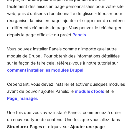
Tutoriels Drupal
facilement des mises en page personnalisées pour votre site
web, puis d’utiliser sa fonctionnalité de glisser-déposer pour
Installation de Drupal
réorganiser la mise en page, ajouter et supprimer du contenu
et différents éléments de page. Vous pouvez le télécharger
Installer Drupal via le gestionnaire d’applications
Créer un site web avec Drupal
depuis la page officielle du projet
Panels
.
Installer Drupal manuellement
Configuration initiale de Drupal
Gestion de contenu Drupal
Vous pouvez installer Panels comme n’importe quel autre
Rechercher et installer un thème
Créer des articles et des pages
Utilisateurs et contrôle d'accès
module de Drupal. Pour obtenir des informations détaillées
sur la façon de faire cela, référez-vous à notre tutoriel sur
Créez la page d’accueil de votre site web
Taxonomie
Tutoriel pour les utilisateurs
Administration Drupal
comment installer les modules Drupal
.
Créer des articles et des pages Drupal
Vocabulaire
Contrôle d’accès
Configuration requise
Gestion des modules Drupal
Cependant, vous devez installer et activer quelques modules
Ajouter et gérer un blog dans Drupal
Gérer le vocabulaire
Optimisation
Installer et utiliser les panneaux pour Drupal
avant de pouvoir ajouter Panels: le
module cTools
et le
Page_manager.
Ajouter une page Contactez-nous
Publier du contenu
Création de sauvegarde
Gestion des menus
Mise à niveau
Une fois que vous avez installé Panels, commencez à créer
un nouveau type de contenu. Une fois que vous allez dans
Liez vos profils sociaux
Drush
Structure> Pages
et cliquez sur
Ajouter une page
.