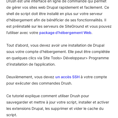
Drush est une interface en ligne de commande qui permet
Aide de Drush
Tutoriels Drupal
de gérer vos sites web Drupal rapidement et facilement. Ce
shell de script doit être installé en plus sur votre serveur
Installation de Drupal
d’hébergement afin de bénéficier de ses fonctionnalités. Il
est préinstallé sur les serveurs de SiteGround et vous pouvez
Installer Drupal via le gestionnaire d’applications
Créer un site web avec Drupal
l’utiliser avec votre
package d’hébergement Web
.
Installer Drupal manuellement
Configuration initiale de Drupal
Gestion de contenu Drupal
Tout d’abord, vous devez avoir une installation de Drupal
Rechercher et installer un thème
Créer des articles et des pages
Utilisateurs et contrôle d'accès
sous votre compte d’hébergement. Elle peut être complétée
en quelques clics via Site Tools> Développeur> Programme
Créez la page d’accueil de votre site web
Taxonomie
Tutoriel pour les utilisateurs
Administration Drupal
d’installation de l’application.
Créer des articles et des pages Drupal
Vocabulaire
Contrôle d’accès
Configuration requise
Deuxièmement, vous devez
un accès SSH
à votre compte
Ajouter et gérer un blog dans Drupal
Gérer le vocabulaire
Optimisation
pour exécuter des commandes Drush.
Ajouter une page Contactez-nous
Publier du contenu
Création de sauvegarde
Ce tutoriel explique comment utiliser Drush pour
Gestion des menus
Mise à niveau
sauvegarder et mettre à jour votre script, installer et activer
les extensions Drupal, les supprimer et vider le cache du
Liez vos profils sociaux
Drush
script.