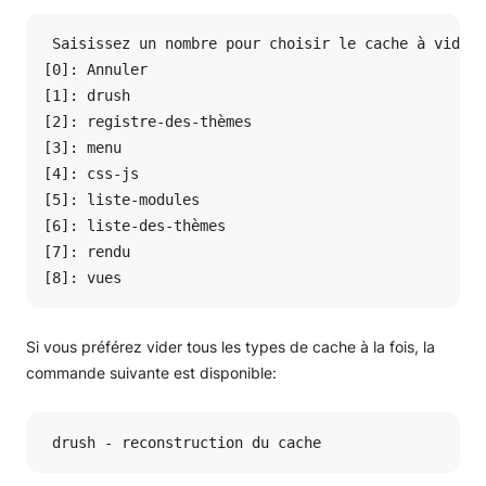
 Saisissez un nombre pour choisir le cache à vider.

[0]: Annuler

[1]: drush

[2]: registre-des-thèmes

[3]: menu

[4]: css-js

[5]: liste-modules

[6]: liste-des-thèmes

[7]: rendu

[8]: vues
Si vous préférez vider tous les types de cache à la fois, la
commande suivante est disponible:
 drush - reconstruction du cache