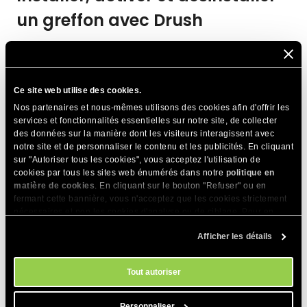
un greffon avec Drush
Pour installer un greffon choisi, vous devez le télécharger et
l’activer. Vérifiez l’exemple ci-dessous:
Ce site web utilise des cookies.
Nos partenaires et nous-mêmes utilisons des cookies afin d'offrir les
 drush dl addtoany
services et fonctionnalités essentielles sur notre site, de collecter
des données sur la manière dont les visiteurs interagissent avec
notre site et de personnaliser le contenu et les publicités. En cliquant
sur "Autoriser tous les cookies", vous acceptez l'utilisation de
La sortie serait similaire à:
cookies par tous les sites web énumérés dans notre
politique en
matière de cookies
. En cliquant sur le bouton "Refuser" ou en
fermant cette bannière, vous n'acceptez que les cookies strictement
 Projet addtoany (8.x-1.8) téléchargé dans /home/cu
nécessaires et non les cookies d'analyse ou de ciblage. Pour en
savoir plus sur notre utilisation des Cookies, veuillez consulter notre
Afficher les détails
politique en matière de cookies
. Vous pouvez gérer vos préférences
Pour activer le module installé, vous devez exécuter la
en matière de cookies à tout moment dans l'outil Paramètres des
cookies de notre site.
commande ci-dessous:
Tout autoriser
Personnaliser