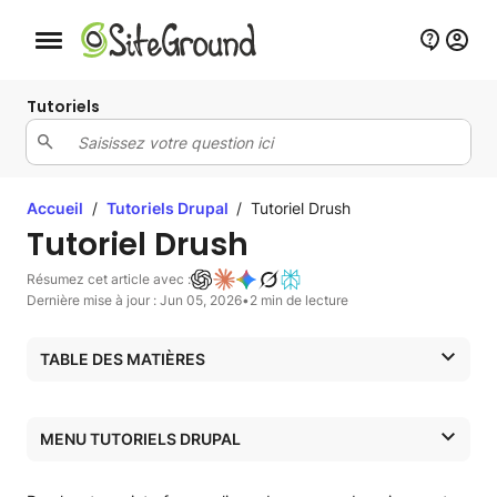
Bouton de navigation mobile
Tutoriels
Accueil
/
Tutoriels Drupal
/
Tutoriel Drush
Tutoriel Drush
Résumez cet article avec :
Dernière mise à jour : Jun 05, 2026
•
2 min de lecture
TABLE DES MATIÈRES
Sauvegarde de site web avec Drush
Restaurer un site web avec Drush
MENU TUTORIELS DRUPAL
Mise à niveau du site web avec Drush
Installer, activer et désinstaller un greffon avec Drush
Tutoriels Drupal
Vider le cache avec Drush