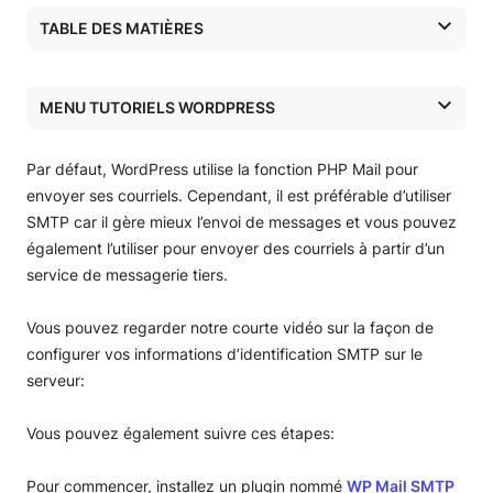
TABLE DES MATIÈRES
Comment configurer WordPress pour utiliser votre
messagerie SiteGround pour l’envoi de courriels
MENU TUTORIELS WORDPRESS
Comment configurer WordPress pour utiliser Google/Gmail
pour l’envoi de courriels
Hébergement WordPress
Par défaut, WordPress utilise la fonction PHP Mail pour
Tutoriels WordPress
envoyer ses courriels. Cependant, il est préférable d’utiliser
SMTP car il gère mieux l’envoi de messages et vous pouvez
Tutoriels WordPress
également l’utiliser pour envoyer des courriels à partir d’un
service de messagerie tiers.
Installer WordPress
Transférer WordPress
Vous pouvez regarder notre courte vidéo sur la façon de
configurer vos informations d’identification SMTP sur le
Migration automatique de WordPress
Mises à jour de WordPress
serveur:
Migrer WordPress manuellement
Outil SiteGround AutoUpdate
Tutoriel du plugin SiteGround Central
Vous pouvez également suivre ces étapes:
Migrer de WordPress.com
Mises à jour automatiques de WordPress
Configuration initiale du site WordPress avec
Tutoriel d’extension Speed Optimizer
SiteGround Central
Pour commencer, installez un plugin nommé
WP Mail SMTP