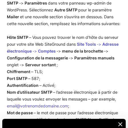
SMTP
->
Paramètres
dans votre panneau wp-admin de
WordPress. Sélectionnez
Autre SMTP
pour le paramètre
Mailer
et une nouvelle section s’ouvrira en dessous. Dans
cette nouvelle section, remplissez les informations suivantes:
Hôte SMTP
–
Vous pouvez trouver le nom d’hôte du serveur
pour votre site Web SiteGround dans
Site Tools
->
Adresse
électronique
->
Comptes
->
menu de la brochette
->
Configuration de la messagerie
->
Paramètres manuels
onglet ->
Serveur sortant
;
Chiffrement
– TLS;
Port SMTP
– 587;
Authentification
– Activé;
Nom d’utilisateur SMTP
– l’adresse électronique à partir de
laquelle vous voulez envoyer les messages – par exemple,
email@votrenomdedomaine.com
;
Mot de passe
– le mot de passe pour l’adresse électronique
que vous avez défini dans le champ SMTP
Nom d’utilisateur
;