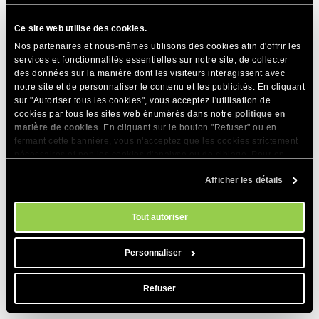
Cliquez ensuite sur le bouton Enregistrer les paramètres pour
Ce site web utilise des cookies.
appliquer les modifications.
Nos partenaires et nous-mêmes utilisons des cookies afin d'offrir les
Toujours tester la fonctionnalité du service d’envoi
services et fonctionnalités essentielles sur notre site, de collecter
des données sur la manière dont les visiteurs interagissent avec
de courrier après avoir modifié ses paramètres.
notre site et de personnaliser le contenu et les publicités. En cliquant
Pour ce faire, allez dans votre panneau
sur "Autoriser tous les cookies", vous acceptez l'utilisation de
d’administration WordPress ->
WP Mail SMTP
->
cookies par tous les sites web énumérés dans notre
politique en
matière de cookies
. En cliquant sur le bouton "Refuser" ou en
Outils
->
Email Test
et envoyez un message de
fermant cette bannière, vous n'acceptez que les cookies strictement
test à votre adresse e-mail. Si vous ne recevez
nécessaires et non les cookies d'analyse ou de ciblage. Pour en
pas le message de test, vous devez vérifier les
savoir plus sur notre utilisation des Cookies, veuillez consulter notre
paramètres de configuration que vous avez
Afficher les détails
politique en matière de cookies
. Vous pouvez gérer vos préférences
en matière de cookies à tout moment dans l'outil Paramètres des
appliqués et vous assurer qu’ils sont corrects.
cookies de notre site.
Tout autoriser
Comment configurer WordPress
Personnaliser
pour utiliser Google/Gmail pour
Refuser
l’envoi de courriels