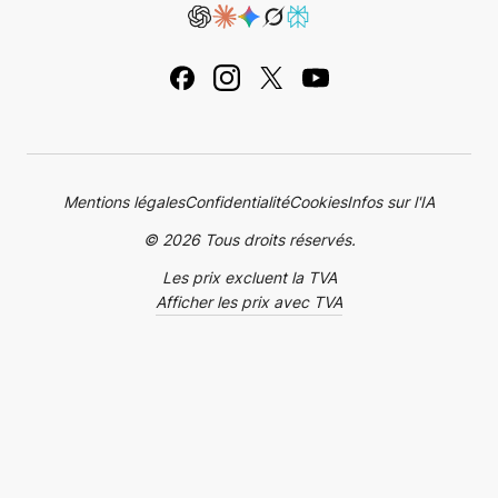
Email Marketing
Carrières
Hébergement revendeur
Tutoriels
Plugins pour WordPress
Contactez-nous
Noms de domaine
Mentions légales
Mentions légales
Confidentialité
Cookies
Infos sur l'IA
© 2026 Tous droits réservés.
Les prix excluent la TVA
Afficher les prix avec TVA