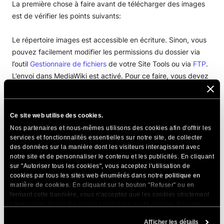
Envoi direct depuis une URL
La première chose à faire avant de télécharger des images
est de vérifier les points suivants:
Le répertoire images est accessible en écriture. Sinon, vous
pouvez facilement modifier les permissions du dossier via
l’outil
Gestionnaire de fichiers
de votre Site Tools ou via
FTP
.
L’envoi dans MediaWiki est activé. Pour ce faire, vous devez
ouvrir le fichier
LocalSettings.php
pour le modifier
et vous
assurer que
$wgEnableUploads
est défini sur
true
comme
indiqué ci-dessous:
Ce site web utilise des cookies.
Nos partenaires et nous-mêmes utilisons des cookies afin d'offrir les
[crayon-640a0048ba88f734027481/]
services et fonctionnalités essentielles sur notre site, de collecter
des données sur la manière dont les visiteurs interagissent avec
notre site et de personnaliser le contenu et les publicités. En cliquant
L’extension du fichier est autorisée pour l’envoi. Pour
sur "Autoriser tous les cookies", vous acceptez l'utilisation de
confirmer cela, ouvrez le fichier
includes/DefaultSettings.php
cookies par tous les sites web énumérés dans notre
politique en
pour le modifier. Recherchez ensuite la variable
matière de cookies
. En cliquant sur le bouton "Refuser" ou en
fermant cette bannière, vous n'acceptez que les cookies strictement
$wgFileExtensions
. Elle devrait ressembler à la ligne ci-
nécessaires et non les cookies d'analyse ou de ciblage. Pour en
dessous:
savoir plus sur notre utilisation des Cookies, veuillez consulter notre
Afficher les détails
politique en matière de cookies
. Vous pouvez gérer vos préférences