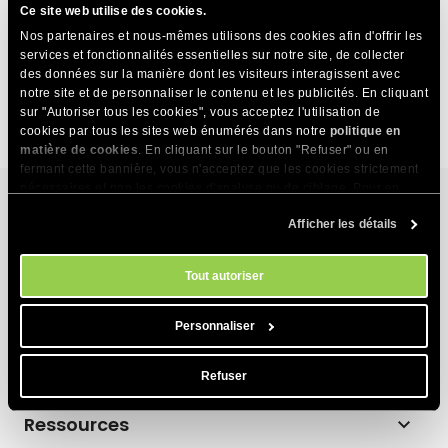
Ce site web utilise des cookies.
Comment ajouter du contexte à un projet dans AI
Nos partenaires et nous-mêmes utilisons des cookies afin d'offrir les
Studio ?
services et fonctionnalités essentielles sur notre site, de collecter
des données sur la manière dont les visiteurs interagissent avec
Que sont les projets dans AI Studio ?
notre site et de personnaliser le contenu et les publicités. En cliquant
sur "Autoriser tous les cookies", vous acceptez l'utilisation de
cookies par tous les sites web énumérés dans notre
politique en
matière de cookies
. En cliquant sur le bouton "Refuser" ou en
fermant cette bannière, vous n'acceptez que les cookies strictement
nécessaires et non les cookies d'analyse ou de ciblage. Pour en
savoir plus sur notre utilisation des Cookies, veuillez consulter notre
Afficher les détails
politique en matière de cookies
. Vous pouvez gérer vos préférences
Services d’hébergement
en matière de cookies à tout moment dans l'outil Paramètres des
cookies de notre site.
Tout autoriser
Hébergement web
Produits
Hébergement pour WordPress
Personnaliser
Website Builder
À propos
Hébergement pour WooCommerce
Refuser
E-commerce
Entreprise
Programme d’affiliation d’hébergement
Ressources
Coderick AI
Technologie d'hébergement