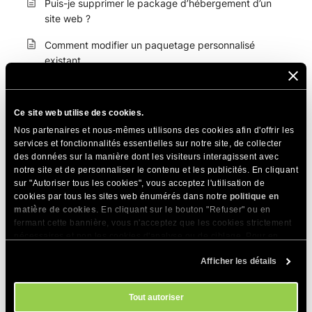
Puis-je supprimer le package d’hébergement d’un
site web ?
Comment modifier un paquetage personnalisé
existant
Comment supprimer un paquetage personnalisé
existant
Ce site web utilise des cookies.
Puis-je changer le paquetage que j'ai appliqué à un
Nos partenaires et nous-mêmes utilisons des cookies afin d'offrir les
site web ?
services et fonctionnalités essentielles sur notre site, de collecter
des données sur la manière dont les visiteurs interagissent avec
Que signifient les ressources de plan par défaut ?
notre site et de personnaliser le contenu et les publicités. En cliquant
sur "Autoriser tous les cookies", vous acceptez l'utilisation de
cookies par tous les sites web énumérés dans notre
politique en
Comment puis -je voir l'utilisation des ressources d'un
matière de cookies
. En cliquant sur le bouton "Refuser" ou en
site web ?
fermant cette bannière, vous n'acceptez que les cookies strictement
nécessaires et non les cookies d'analyse ou de ciblage. Pour en
Qu’est-ce qu’une « utilisation équitable » des services
savoir plus sur notre utilisation des Cookies, veuillez consulter notre
d’hébergement Web de SiteGround et pourquoi est-
Afficher les détails
politique en matière de cookies
. Vous pouvez gérer vos préférences
ce important ?
en matière de cookies à tout moment dans l'outil Paramètres des
cookies de notre site.
Tout autoriser