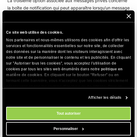
La troisième option associée aux messages privés concerne
la boîte de notification qui peut apparaître lorsqu’un message
privé est reçu. Pour l’activer, choisissez l’option
Oui –
Afficher une boîte de notification à la réception d’un
message privé
.
Ce site web utilise des cookies.
Nos partenaires et nous-mêmes utilisons des cookies afin d'offrir les
services et fonctionnalités essentielles sur notre site, de collecter
PARTAGER CET ARTICLE
des données sur la manière dont les visiteurs interagissent avec
notre site et de personnaliser le contenu et les publicités. En cliquant
sur "Autoriser tous les cookies", vous acceptez l'utilisation de
cookies par tous les sites web énumérés dans notre
politique en
matière de cookies
. En cliquant sur le bouton "Refuser" ou en
fermant cette bannière, vous n'acceptez que les cookies strictement
nécessaires et non les cookies d'analyse ou de ciblage. Pour en
savoir plus sur notre utilisation des Cookies, veuillez consulter notre
Articles Connexes
Afficher les détails
politique en matière de cookies
. Vous pouvez gérer vos préférences
en matière de cookies à tout moment dans l'outil Paramètres des
Comment activer/désactiver « Envoyer cette
cookies de notre site.
Tout autoriser
page à un ami » dans vBulletin ?
Comment insérer du code source de
Personnaliser
programmation dans des articles de