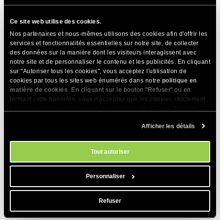
Ce site web utilise des cookies.
Nos partenaires et nous-mêmes utilisons des cookies afin d'offrir les
services et fonctionnalités essentielles sur notre site, de collecter
des données sur la manière dont les visiteurs interagissent avec
notre site et de personnaliser le contenu et les publicités. En cliquant
PARTAGER CET ARTICLE
sur "Autoriser tous les cookies", vous acceptez l'utilisation de
cookies par tous les sites web énumérés dans notre
politique en
matière de cookies
. En cliquant sur le bouton "Refuser" ou en
fermant cette bannière, vous n'acceptez que les cookies strictement
nécessaires et non les cookies d'analyse ou de ciblage. Pour en
savoir plus sur notre utilisation des Cookies, veuillez consulter notre
Afficher les détails
politique en matière de cookies
. Vous pouvez gérer vos préférences
en matière de cookies à tout moment dans l'outil Paramètres des
Articles Connexes
cookies de notre site.
Tout autoriser
Le mode « Power » dans l’agent IA boutique
Personnaliser
Présentation de la page d'accueil Ecommerce
Refuser
Comment activer le bouton de rétractation
dans votre boutique en ligne