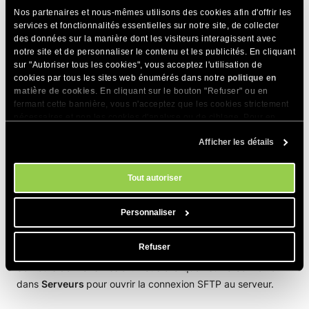
Développeurs
>
Gestionnaire de clés SSH
, sous
Gérer les
Nos partenaires et nous-mêmes utilisons des cookies afin d'offrir les
clés SSH
, allez dans le menu
kebab
>
Identifiants SSH
, «
services et fonctionnalités essentielles sur notre site, de collecter
Port »
is
18765
, et «
Remote Path »
is
public_html
.
des données sur la manière dont les visiteurs interagissent avec
Cliquez sur l’icône
Key
dans la section «
Password
». Une
notre site et de personnaliser le contenu et les publicités. En cliquant
sur "Autoriser tous les cookies", vous acceptez l'utilisation de
fenêtre contextuelle s’ouvre avec les clés disponibles.
cookies par tous les sites web énumérés dans notre
politique en
Cliquez sur «
Edit
», qui ouvrira les paramètres des clés.
matière de cookies
. En cliquant sur le bouton "Refuser" ou en
Cliquez ensuite sur le signe «
+
», puis utilisez l’option «
fermant cette bannière, vous n'acceptez que les cookies strictement
nécessaires et non les cookies d'analyse ou de ciblage. Pour en
Importer les clés
». Cela ouvrira le Finder et vous
savoir plus sur notre utilisation des Cookies, veuillez consulter notre
naviguerez jusqu’au dossier dans lequel vous avez placé les
Afficher les détails
politique en matière de cookies
. Vous pouvez gérer vos préférences
clés lors de la première étape. Sélectionnez
keys101
(pas
en matière de cookies à tout moment dans l'outil Paramètres des
keys101.pub).
cookies de notre site.
Tout autoriser
Ensuite, fermez la fenêtre de configuration de «
Key
» et
cliquez à nouveau sur l’icône
Key
sous
Server settings
.
Personnaliser
Sélectionnez la clé précédemment importée et cliquez sur «
Ajouter aux serveurs
».
Refuser
La connexion devrait maintenant être listée dans la section
Serveurs de Transmission. Double-cliquez sur la connexion
dans
Serveurs
pour ouvrir la connexion SFTP au serveur.