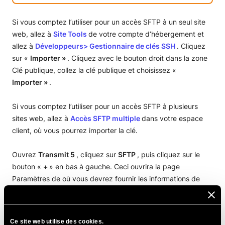
Si vous comptez l’utiliser pour un accès SFTP à un seul site
web, allez à
Site Tools
de votre compte d’hébergement et
allez à
Développeurs> Gestionnaire de clés SSH
. Cliquez
sur «
Importer »
. Cliquez avec le bouton droit dans la zone
Clé publique, collez la clé publique et choisissez «
Importer »
.
Si vous comptez l’utiliser pour un accès SFTP à plusieurs
sites web, allez à
Accès SFTP multiple
dans votre espace
client, où vous pourrez importer la clé.
Ouvrez
Transmit 5
, cliquez sur
SFTP
, puis cliquez sur le
bouton «
+
» en bas à gauche. Ceci ouvrira la page
Paramètres de où vous devrez fournir les informations de
votre compte d’hébergement. Ne pas fournir de mot de
passe. «
Server
» doit être le nom d’hôte de votre serveur, «
User Name
» est disponible dans votre
Site Tools
>
Ce site web utilise des cookies.