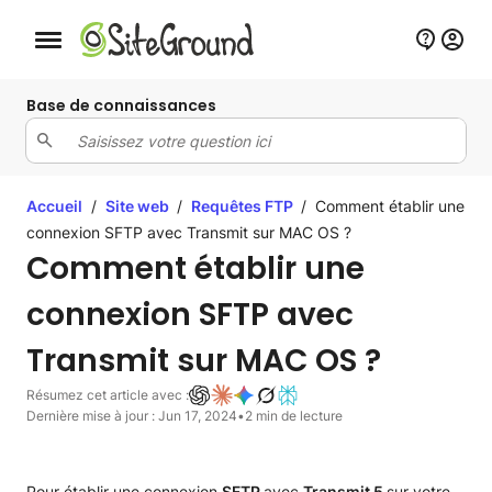
Bouton de navigation mobile
Base de connaissances
Accueil
/
Site web
/
Requêtes FTP
/
Comment établir une
connexion SFTP avec Transmit sur MAC OS ?
Comment établir une
connexion SFTP avec
Transmit sur MAC OS ?
Résumez cet article avec :
Dernière mise à jour : Jun 17, 2024
•
2 min de lecture
Pour établir une connexion
SFTP
avec
Transmit
5
sur votre