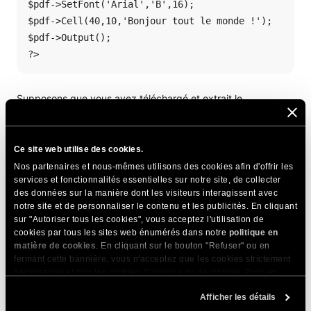
$pdf->SetFont('Arial','B',16);

$pdf->Cell(40,10,'Bonjour tout le monde !');

$pdf->Output();

?> 
Supposons que vous ayez téléchargé et extrait le
paquetage FPDF dans un dossier nommé
~/public_html/
fpdf
/
. Créez un nouveau fichier PHP appelé
toPDF.php
dans le
même dossier et insérez le code ci-dessus. Enregistrez le
Ce site web utilise des cookies.
fichier et essayez d’y accéder via votre navigateur:
Nos partenaires et nous-mêmes utilisons des cookies afin d'offrir les
services et fonctionnalités essentielles sur notre site, de collecter
des données sur la manière dont les visiteurs interagissent avec
http://yourdomain.com/fpdf/toPDF.php
notre site et de personnaliser le contenu et les publicités. En cliquant
sur "Autoriser tous les cookies", vous acceptez l'utilisation de
Lors de son exécution, le script PHP génère un fichier PDF
cookies par tous les sites web énumérés dans notre
politique en
matière de cookies
. En cliquant sur le bouton "Refuser" ou en
dans votre navigateur.
fermant cette bannière, vous n'acceptez que les cookies strictement
nécessaires et non les cookies d'analyse ou de ciblage. Pour en
savoir plus sur notre utilisation des Cookies, veuillez consulter notre
PARTAGER CET ARTICLE
Afficher les détails
politique en matière de cookies
. Vous pouvez gérer vos préférences