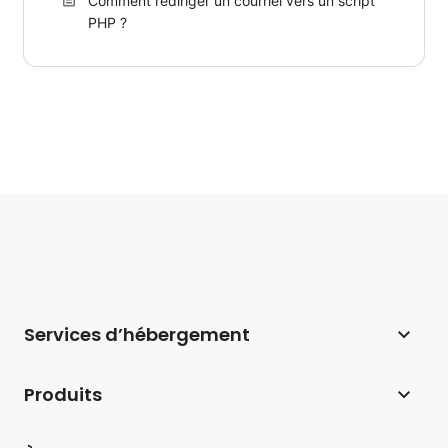
Comment rediriger un courriel vers un script
PHP ?
Services d’hébergement
Hébergement web
Produits
Hébergement pour WordPress
Website Builder