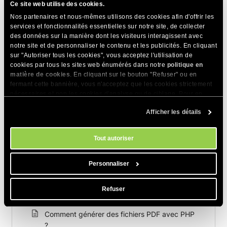
Ce site web utilise des cookies.
Nos partenaires et nous-mêmes utilisons des cookies afin d'offrir les
services et fonctionnalités essentielles sur notre site, de collecter
des données sur la manière dont les visiteurs interagissent avec
notre site et de personnaliser le contenu et les publicités. En cliquant
sur "Autoriser tous les cookies", vous acceptez l'utilisation de
cookies par tous les sites web énumérés dans notre
politique en
Articles Connexes
matière de cookies
. En cliquant sur le bouton "Refuser" ou en
fermant cette bannière, vous n'acceptez que les cookies strictement
Comment résoudre l'erreur "SMTP connect()
nécessaires et non les cookies d'analyse ou de ciblage. Pour en
failed" dans PHPMailer ?
savoir plus sur notre utilisation des Cookies, veuillez consulter notre
Afficher les détails
politique en matière de cookies
. Vous pouvez gérer vos préférences
Comment installer une version différente de
en matière de cookies à tout moment dans l'outil Paramètres des
cookies de notre site.
Composer
Tout autoriser
Le mode sans échec de PHP est-il désactivé
sur les serveurs de SiteGround ?
Personnaliser
Comment activer manuellement la
Refuser
compression zlib pour les scripts PHP ?
Comment générer des fichiers PDF avec PHP
?