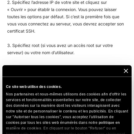
2. Spécifiez l’adresse IP de votre site et cliquez sur
« Ouvrir » pour établir la connexion. Vous pouvez laisser
toutes les options par défaut. Si c’est la première fois que
vous vous connectez au serveur, vous devrez accepter son
certificat SSH.
3. Spécifiez root (si vous avez un accès root sur votre
serveur) ou votre nom d’utilisateur.
4. Saisissez votre mot de passe.
Les étapes ci-dessus vous permettent de vous connecter à
Ce site web utilise des cookies.
un serveur SSH avec une configuration par défaut.
Nos partenaires et nous-mêmes utilisons des cookies afin d'offrir les
services et fonctionnalités essentielles sur notre site, de collecter
Pour le rendre plus sûr, SiteGround a apporté des
des données sur la manière dont les visiteurs interagissent avec
modifications supplémentaires telles que la modification du
notre site et de personnaliser le contenu et les publicités. En cliquant
port SSH par défaut, le remplacement de l’autorisation par
sur "Autoriser tous les cookies", vous acceptez l'utilisation de
cookies par tous les sites web énumérés dans notre
politique en
mot de passe par des clés et bien d’autres.
matière de cookies
. En cliquant sur le bouton "Refuser" ou en