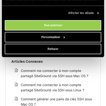
fermant cette bannière, vous n'acceptez que les cookies strictement
Ainsi, si vous recherchez un hébergement sûr et fiable, vous
nécessaires et non les cookies d'analyse ou de ciblage. Pour en
savoir plus sur notre utilisation des Cookies, veuillez consulter notre
pouvez consulter notre
offre d’hébergement web
.
Afficher les détails
politique en matière de cookies
. Vous pouvez gérer vos préférences
en matière de cookies à tout moment dans l'outil Paramètres des
cookies de notre site.
PARTAGER CET ARTICLE
Tout autoriser
Personnaliser
Refuser
Articles Connexes
Comment me connecter à mon compte
partagé SiteGround via SSH sous Mac OS ?
Comment me connecter à mon compte
partagé SiteGround via SSH sous Linux ?
Comment générer une paire de clés SSH sous
Mac OS ?